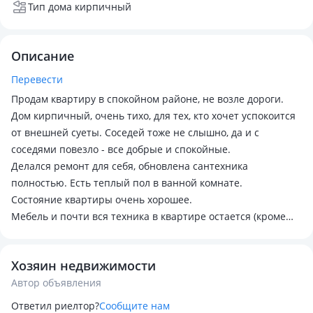
Тип дома кирпичный
Описание
Перевести
Продам квартиру в спокойном районе, не возле дороги.
Дом кирпичный, очень тихо, для тех, кто хочет успокоится
от внешней суеты. Соседей тоже не слышно, да и с
соседями повезло - все добрые и спокойные.
Делался ремонт для себя, обновлена сантехника
полностью. Есть теплый пол в ванной комнате.
Состояние квартиры очень хорошее.
Мебель и почти вся техника в квартире остается (кроме
ТВ).
С риэлторами не сотрудничаю.
Хозяин недвижимости
Квартира в ипотеку подходит.
Автор объявления
Ответил риелтор?
Сообщите нам