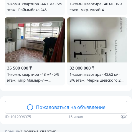
1-комн. квартира · 44.1 м² · 6/9
1-комн. квартира · 40 м² · 8/9
этаж · Райымбека 245
этаж · мкр. Аксай-4
35 500 000 ₸
32 000 000 ₸
1-комн. квартира · 48 м² · 5/9
1-комн. квартира · 43.62 м² ·
этаж · мкр Мамыр-7 —
3/6 этаж · Чернышевского 23
Момышулы
к7
Пожаловаться на объявление
ID: 1012096975
15 июля
0
/
Крыша
Продажа квартир