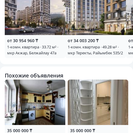
от 30 954 960 ₸
от 34 003 200 ₸
от
1-комн. квартира · 33.72 м² ·
1-комн. квартира · 49.28 м² ·
1-
мкр Акжар, Белжайлау 47а
мкр Теректы, Райымбек 535/2
мк
Мо
Похожие объявления
35 000 000 ₸
35 000 000 ₸