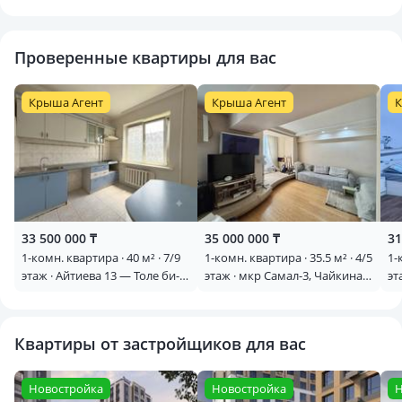
Проверенные квартиры для вас
Крыша Агент
Крыша Агент
К
33 500 000 ₸
35 000 000 ₸
31
1-комн. квартира · 40 м² · 7/9
1-комн. квартира · 35.5 м² · 4/5
1-
этаж · Айтиева 13 — Толе би-
этаж · мкр Самал-3, Чайкина
эт
Ауезова
3а — Достык
Ря
Квартиры от застройщиков для вас
Новостройка
Новостройка
Н