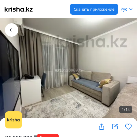
Рус
Скачать приложение
1
/
14