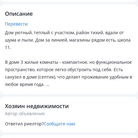
Описание
Перевести
Дом уютный, теплый с участком, район тихий, вдали от
шума и пыли. Дом за линией, магазины рядом есть, школа
11.
В доме 3 жилые комнаты - компактное, но функциональное
пространство, которое легко обустроить под себя. Есть
санузел в доме (септик), что делает проживание удобным в
любое время года.
На участке:
Хозяин недвижимости
✅ баня для отдыха и восстановления
Автор объявления
✅ курятник - отличное решение для ведения хозяйства
✅ достаточно места для огорода, сада или зоны отдыха
Ответил риелтор?
Сообщите нам
Это место идеально подойдёт тем, кто хочет жить в