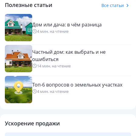
Полезные статьи
тишине, ближе к природе, но при этом иметь всё
Все статьи
необходимое под рукой.
Дом или дача: в чём разница
Дом с душой и потенциалом! Можно заехать сразу или
4 мин. на чтение
постепенно сделать ремонт под свой вкус.
Отличный вариант как для постоянного проживания, так и
Частный дом: как выбрать и не
для дачи.
ошибиться
Звоните - с удовольствием покажем!
14 мин. на чтение
Топ-6 вопросов о земельных участках
4 мин. на чтение
Ускорение продажи