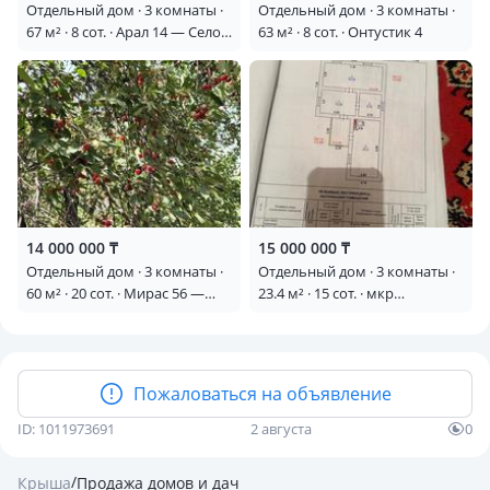
Отдельный дом · 3 комнаты ·
Отдельный дом · 3 комнаты ·
67 м² · 8 сот. · Арал 14 — Село
63 м² · 8 сот. · Онтустик 4
Сулутор
14 000 000 ₸
15 000 000 ₸
Отдельный дом · 3 комнаты ·
Отдельный дом · 3 комнаты ·
60 м² · 20 сот. · Мирас 56 —
23.4 м² · 15 сот. · мкр
Микрорайон Шолдала
Шайкорык, Мкр Шайкорык
ул Алатау 17 а — Зона отдыха
Алтын булак
Пожаловаться на объявление
ID: 1011973691
2 августа
0
/
Крыша
Продажа домов и дач