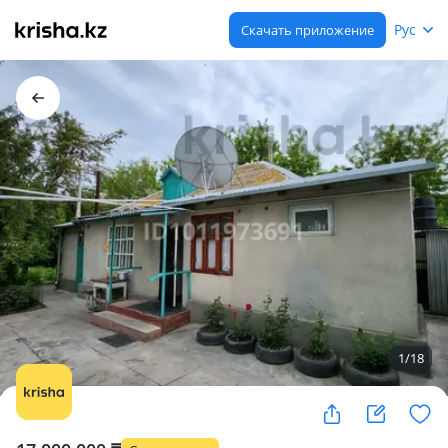
Рус
Скачать приложение
1
/
18