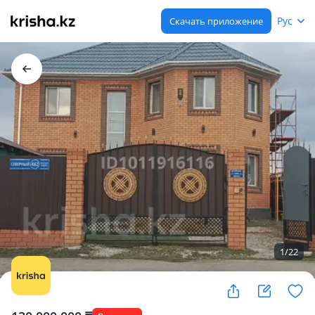
Рус
Скачать приложение
1
/
22