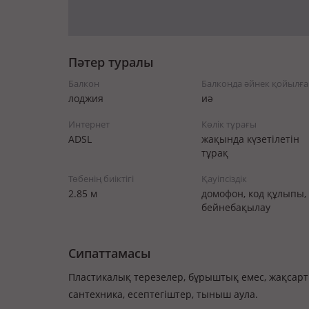
Пәтер туралы
Балкон
Балконда әйнек қойылға
лоджия
иә
Интернет
Көлік тұрағы
ADSL
жақында күзетілетін
тұрақ
Төбенің биіктігі
Қауіпсіздік
2.85 м
домофон, код құлыпы,
бейнебақылау
Сипаттамасы
Пластикалық терезелер, бұрыштық емес, жақсарт
сантехника, есептегіштер, тыныш аула.