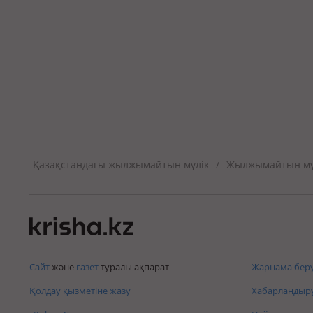
Қазақстандағы жылжымайтын мүлік
Жылжымайтын мүл
/
Сайт
және
газет
туралы ақпарат
Жарнама беру
Қолдау қызметіне жазу
Хабарландыру