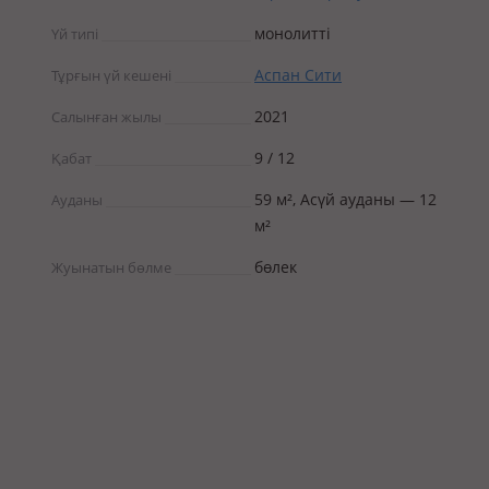
монолитті
Үй типі
Аспан Сити
Тұрғын үй кешені
2021
Салынған жылы
9 / 12
Қабат
59 м², Асүй ауданы — 12
Ауданы
м²
бөлек
Жуынатын бөлме