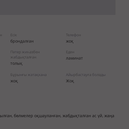
н
Есік
Телефон
брондалған
жоқ
Пәтер жиһазбен
Еден
жабдықталған
ламинат
толық
Бұрынғы жатақхана
Айырбастауға болады
жоқ
Жоқ
ылған, бөлмелер оқшауланған, жабдықталған ас үй, жаңа