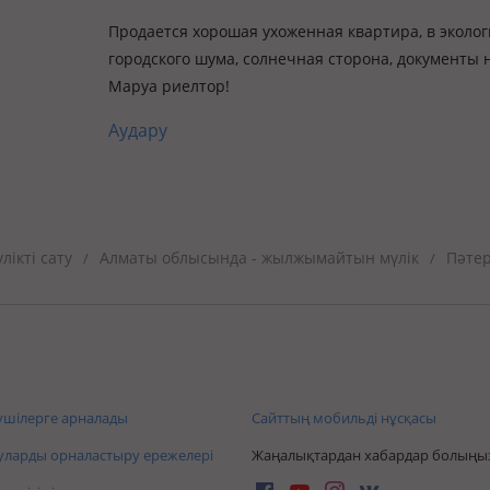
Продается хорошая ухоженная квартира, в эколог
городского шума, солнечная сторона, документы 
Маруа риелтор!
Аудару
ікті сату
Алматы облысында - жылжымайтын мүлік
Пәтер
/
/
шілерге арналады
Сайттың мобильді нұсқасы
ларды орналастыру ережелері
Жаңалықтардан хабардар болыңы