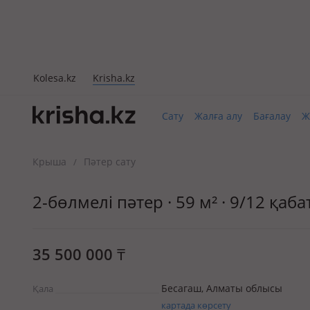
Kolesa.kz
Krisha.kz
Сату
Жалға алу
Бағалау
Ж
Крыша
Пәтер сату
/
2-бөлмелі пәтер · 59 м² · 9/12 қа
35 500 000
₸
Бесагаш, Алматы облысы
Қала
картада көрсету