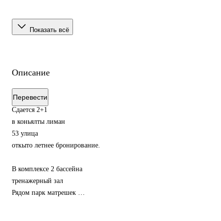
Показать всё
Описание
Перевести
Сдается 2+1
в коньялты лиман
53 улица
откыто летнее бронирование.
В комплексе 2 бассейна
тренажерный зал
Рядом парк матрешек
мигрос
а 101