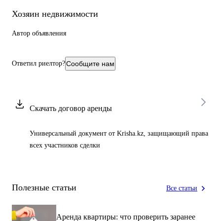
супермаркеты
Хозяин недвижимости
кафе
рестораны
Автор объявления
Ответил риелтор?
Сообщите нам
Скачать договор аренды
Универсальный документ от Krisha.kz, защищающий права
всех участников сделки
Полезные статьи
Все статьи
Аренда квартиры: что проверить заранее