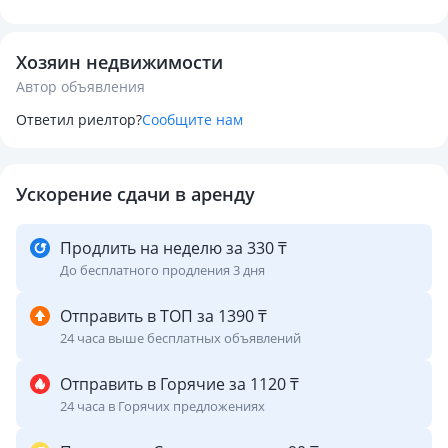
Преимущества:
• отдельный вход
Хозяин недвижимости
• развитая инфраструктура
Автор объявления
• удобная локация
• подходит практически под любые виды бизнеса
Ответил риелтор?
Сообщите нам
• возможность ремонта и обустройства под свои задачи
Идеально под офис, магазин, склад, шоурум, учебный
Ускорение сдачи в аренду
центр, салон услуг и другие направления.
Продлить на неделю за 330 ₸
⚠️ Не рассматривается размещение общепита и бани.
До бесплатного продления 3 дня
Стоимость аренды — договорная.
Отправить в ТОП за 1390 ₸
24 часа выше бесплатных объявлений
По всем вопросам обращайтесь!
Отправить в Горячие за 1120 ₸
24 часа в Горячих предложениях