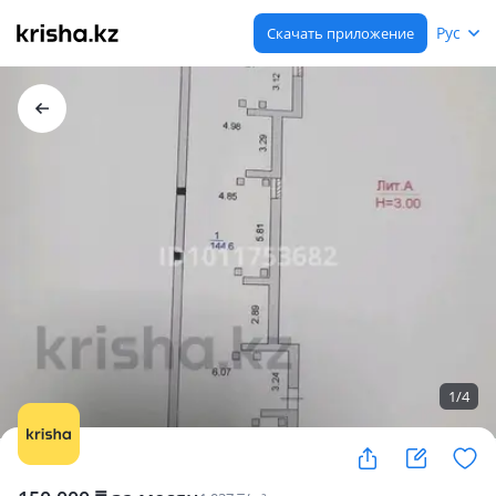
Рус
Скачать приложение
1
/
4