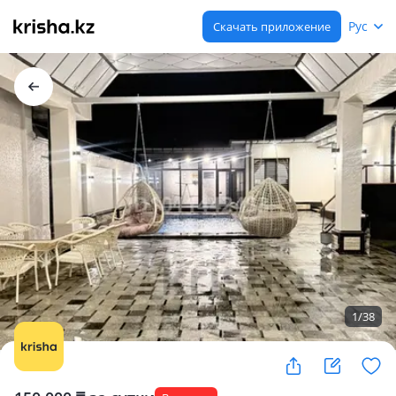
Рус
Скачать приложение
1
/
38