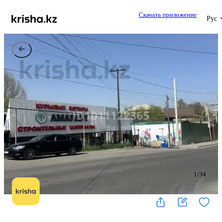
Скачать приложение
Рус
1
/
34