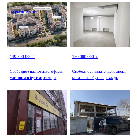
Крыша Агент
149 500 000 ₸
150 000 000 ₸
Свободное назначение, офисы,
Свободное назначение, офисы,
магазины и бутики, склады,
магазины и бутики, склады,
общепит, салоны красоты,
общепит, салоны красоты,
медцентры и аптеки,
медцентры и аптеки,
образование, развлечения ·
образование, развлечения ·
157.9 м² · ​Приканальная БАК
184.8 м² · Серкебаева 99 —
99А
Серкебаева 99