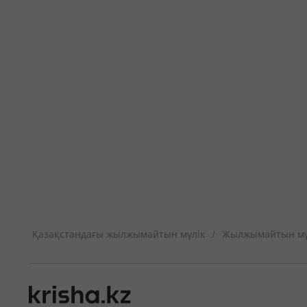
Қазақстандағы жылжымайтын мүлік
Жылжымайтын мүл
/