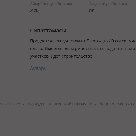
Айырбастауға болады
Саудаласуға болады
Жоқ
Ия
Сипаттамасы
Продоется зем. участки от 5 соток до 40 соток. 
плаза. Имеется электричество, газ, вода и канал
участков, идет строительство.
Аудару
ікті сату
Ақтауда - жылжымайтын мүлік
Жер телімін сату
/
/