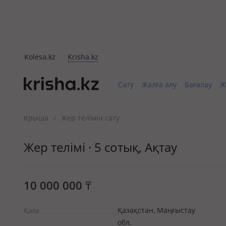
Kolesa.kz
Krisha.kz
Сату
Жалға алу
Бағалау
Ж
Крыша
Жер телімін сату
/
Жер телімі · 5 сотық, Ақтау
10 000 000
₸
Қазақстан, Маңғыстау
Қала
обл.