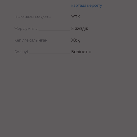
картада көрсету
ЖТҚ
Нысаналы мақсаты
5 жүздік
Жер аумағы
Жоқ
Кепілге салынған
Бөлінетін
Бөлінуі