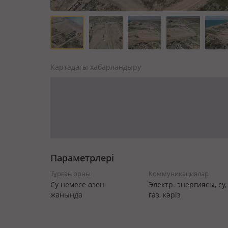
Картадағы хабарландыру
Параметрлері
Тұрған орны
Коммуникациялар
Су немесе өзен
Электр. энергиясы, су,
жанында
газ, кәріз