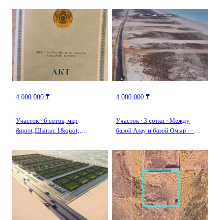
4 000 000 ₸
4 000 000 ₸
Участок · 6 соток, мкр
Участок · 3 сотки · Между
&quot;Шыгыс 1&quot;,
базой Алау и базой Омыр —
Атамекен 282
Находится не далеко от базы
отдыха Омыр