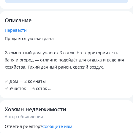
Описание
Перевести
Продаётся уютная дача
2-комнатный дом, участок 6 соток. На территории есть
баня и огород — отлично подойдёт для отдыха и ведения
хозяйства. Тихий дачный район, свежий воздух.
✅ Дом — 2 комнаты
✅ Участок — 6 соток
✅ Своя баня
✅ Огород
Хозяин недвижимости
✅ Удобно для отдыха и проживания
Автор объявления
Цена договорная. Звоните / пишите для подробностей.
Ответил риелтор?
Сообщите нам