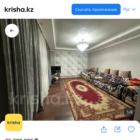
Рус
Скачать приложение
1
/
8