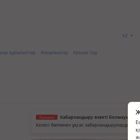
KZ
аңа құрылыстар
Жаңалықтар
Крыша Гид
Ж
Хабарландыру өзекті болмауы мүм
Архивте
Е
Келесі бөлімнен ұқсас хабарландыруларды қа
қ
ж