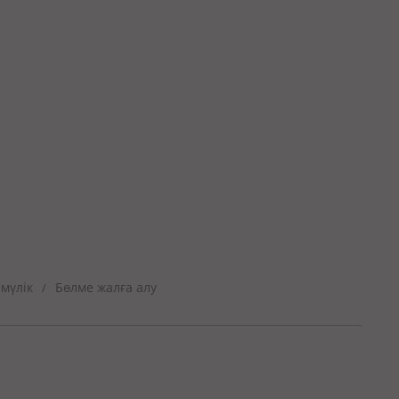
мүлік
Бөлме жалға алу
/