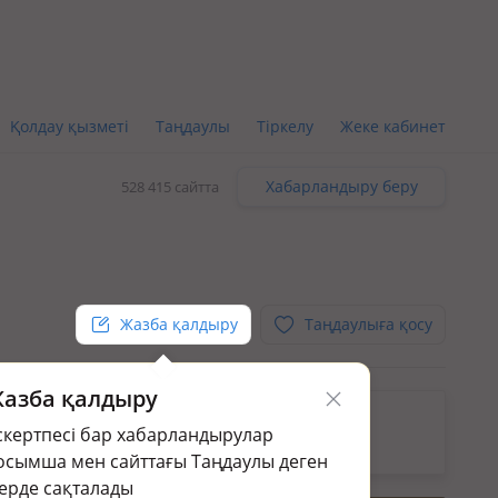
Қолдау қызметі
Таңдаулы
Тіркелу
Жеке кабинет
Хабарландыру беру
528 415 сайтта
Жазба қалдыру
Таңдаулыға қосу
азба қалдыру
кін.
скертпесі бар хабарландырулар
раңыз:
Бөлме жалға алу/беру в Мичуринское
осымша мен сайттағы Таңдаулы деген
ерде сақталады