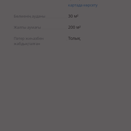
картада көрсету
30 м²
Бөлменің ауданы
200 м²
Жалпы аумағы
Толық
Пәтер жиһазбен
жабдықталған