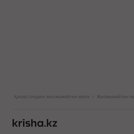
Қазақстандағы жылжымайтын мүлік
Жылжымайтын мүл
/