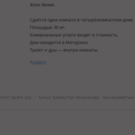
Жеке бөлме.
Сдаётся одна комната в четырёхкомнатном доме.
Площадью 30 м².
Коммунальные услуги входят в стоимость.
Дом находится в Мичурино.
Туалет и душ — внутри комнаты.
Аудару
ікті жалға алу
Батыс Қазақстан облысында - жылжымайтын 
/