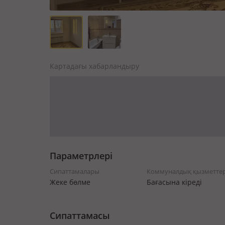
Картадағы хабарландыру
Параметрлері
Сипаттамалары
Коммуналдық қызметте
Жеке бөлме
Бағасына кіреді
Сипаттамасы