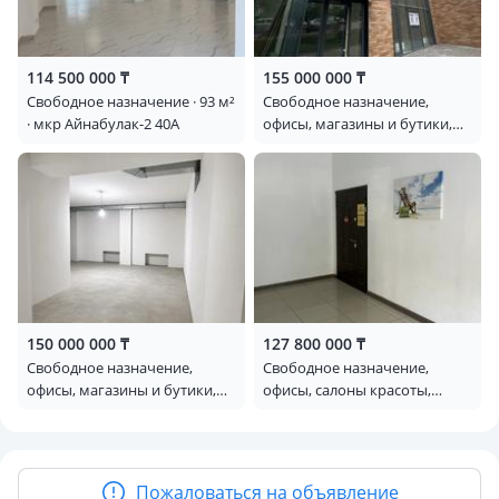
114 500 000 ₸
155 000 000 ₸
Свободное назначение · 93 м²
Свободное назначение,
· мкр Айнабулак-2 40A
офисы, магазины и бутики,
общепит, салоны красоты,
сельское хозяйство, бани,
гостиницы и зоны отдыха,
медцентры и аптеки,
образование, развлечения ·
135.5 м² · Толе би 290/1
150 000 000 ₸
127 800 000 ₸
Свободное назначение,
Свободное назначение,
офисы, магазины и бутики,
офисы, салоны красоты,
склады, общепит, салоны
медцентры и аптеки,
красоты, медцентры и
образование · 106.5 м² ·
аптеки, образование,
Наурызбай батыра 99/1
развлечения · 184.8 м² ·
Пожаловаться на объявление