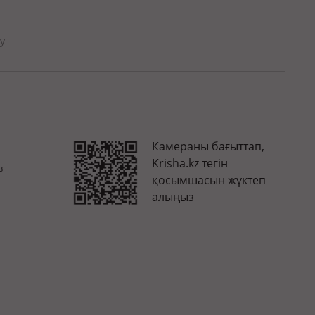
у
Камераны бағыттап,
Krisha.kz тегін
з
қосымшасын жүктеп
алыңыз