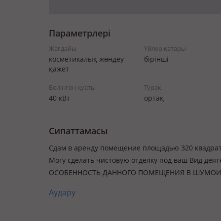
Параметрлері
Жағдайы
Үйлер қатары
косметикалық жөндеу
бірінші
қажет
Бөлінген қуаты
Тұрақ
40 кВт
ортақ
Сипаттамасы
Сдам в аренду помещение площадью 320 квадрат
Могу сделать чистовую отделку под ваш Вид деят
ОСОБЕННОСТЬ ДАННОГО ПОМЕЩЕНИЯ В ШУМОИЗО
Аудару