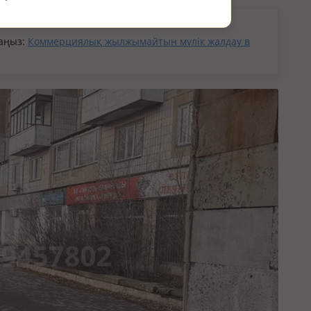
кін.
раңыз:
Коммерциялық жылжымайтын мүлік жалдау в