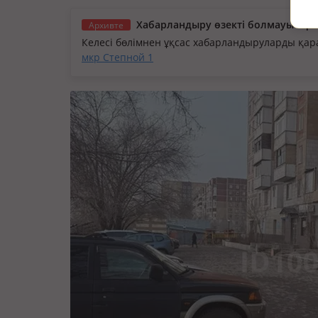
Хабарландыру өзекті болмауы мүм
Архивте
Келесі бөлімнен ұқсас хабарландыруларды қа
мкр Степной 1