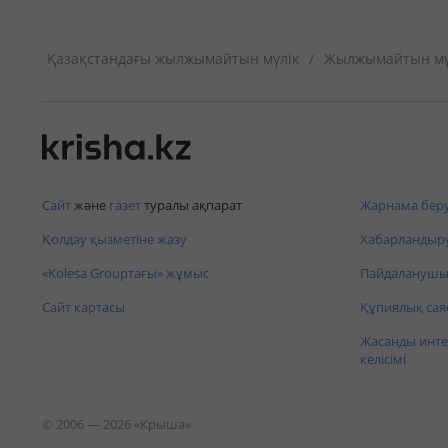
Қазақстандағы жылжымайтын мүлік
Жылжымайтын мүл
/
Сайт
және
газет
туралы ақпарат
Жарнама беру
Қолдау қызметіне жазу
Хабарландыру
«Kolesa Groupтағы» жұмыс
Пайдаланушы 
Сайт картасы
Құпиялық сая
Жасанды инте
келісімі
© 2006 — 2026 «Крыша»