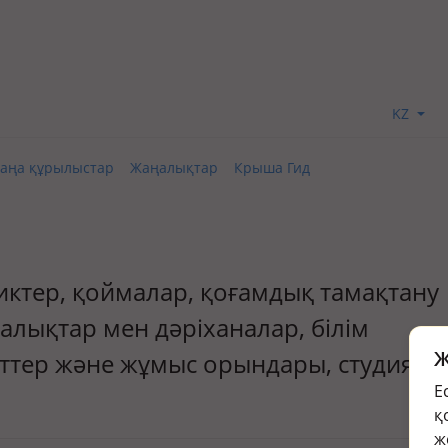
KZ
аңа құрылыстар
Жаңалықтар
Крыша Гид
тиктер, қоймалар, қоғамдық тамақтану
алықтар мен дәріханалар, білім
Ж
ттер және жұмыс орындары, студиялар
Е
қ
ж