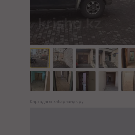
Картадағы хабарландыру