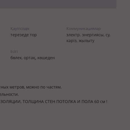
Қауіпсіздік
Коммуникациялар
терезеде тор
электр. энергиясы, су,
кәріз, жылыту
Есігі
бөлек, ортақ, көшеден
ных метров, можно по частям.
ельности.
ЛЯЦИИ, ТОЛЩИНА СТЕН ПОТОЛКА И ПОЛА 60 см !