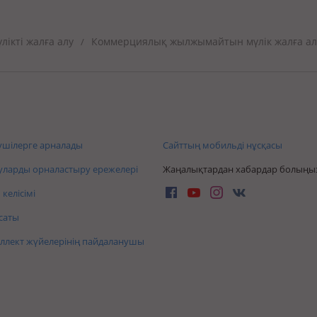
ікті жалға алу
Коммерциялық жылжымайтын мүлік жалға ал
/
шілерге арналады
Сайттың мобильді нұсқасы
ларды орналастыру ережелері
Жаңалықтардан хабардар болыңы
келісімі
саты
ллект жүйелерінің пайдаланушы