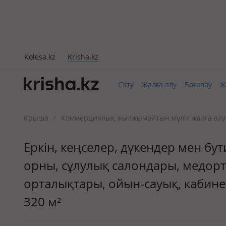
Kolesa.kz
Krisha.kz
Сату
Жалға алу
Бағалау
Ж
Крыша
Коммерциялық жылжымайтын мүлік жалға алу
/
Еркін, кеңселер, дүкендер мен бу
орны, сұлулық салондары, медорт
орталықтары, ойын-сауық, кабине
320 м²