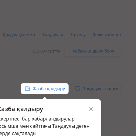
Қолдау қызметі
Таңдаулы
Тіркелу
Жеке кабинет
Хабарландыру беру
530 004 сайтта
Жазба қалдыру
Таңдаулыға қосу
азба қалдыру
 ·
скертпесі бар хабарландырулар
осымша мен сайттағы Таңдаулы деген
ерде сақталады