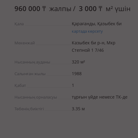
960 000
₸
жалпы
/
3 000
₸
м² үшін
Қарағанды, Қазыбек би
Қала
картада көрсету
Казыбек би р-н, Мкр
Мекенжай
Степной 1 7/46
320 м²
Нысанның ауданы
1988
Салынған жылы
1
Қабат
тұрғын үйде немесе ТК-де
Нысанның орналасуы
3.35 м
Төбенің биіктігі