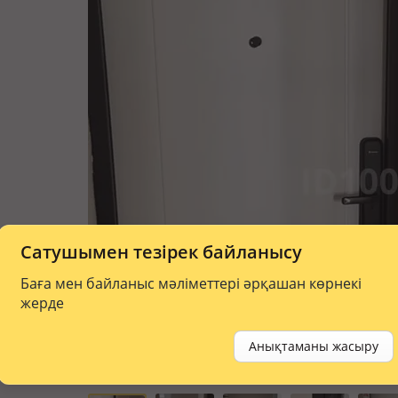
Сатушымен тезірек байланысу
Баға мен байланыс мәліметтері әрқашан көрнекі
жерде
Анықтаманы жасыру