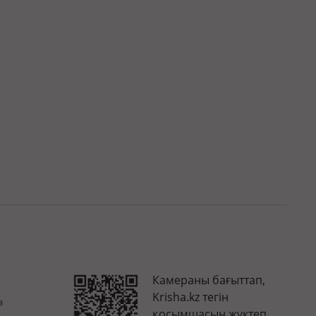
Камераны бағыттап,
Krisha.kz тегін
з
қосымшасын жүктеп