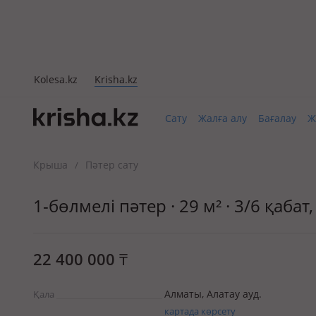
Kolesa.kz
Krisha.kz
Сату
Жалға алу
Бағалау
Ж
Крыша
Пәтер сату
/
1-бөлмелі пәтер · 29 м² · 3/6 қа
22 400 000
₸
Алматы, Алатау ауд.
Қала
картада көрсету