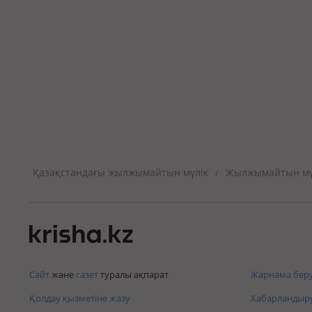
Қазақстандағы жылжымайтын мүлік
Жылжымайтын мүл
/
Сайт
және
газет
туралы ақпарат
Жарнама беру
Қолдау қызметіне жазу
Хабарландыру