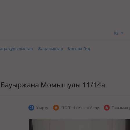
KZ
аңа құрылыстар
Жаңалықтар
Крыша Гид
бат, Бауыржана Момышулы 11/14а
Ұзарту
"ТОП" тізіміне жіберу
Танымал 