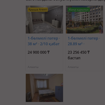
Крыша Агент
Жаңа құрылыс
1-бөлмелі пәтер ·
1-бөлмелі пәтер ·
38 м² · 2/10 қабат
28.89 м² ·
· Райымбека
Бауыржана
24 900 000 ₸
23 256 450 ₸
481/1
Момышулы
бастап
11/14а
Алматы
Алматы