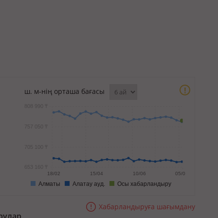
!
ш. м-нің орташа бағасы
808 990 ₸
757 050 ₸
705 100 ₸
653 160 ₸
18/02
15/04
10/06
05/08
Алматы
Алатау ауд.
Осы хабарландыру
Хабарландыруға шағымдану
рулар