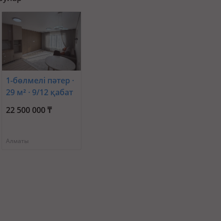
1-бөлмелі пәтер ·
29 м² · 9/12 қабат
· Ақкент ш/а. 90/3
22 500 000 ₸
— В НАЛИЧИИ
РАЗНЫЕ ЭТАЖИ
Алматы