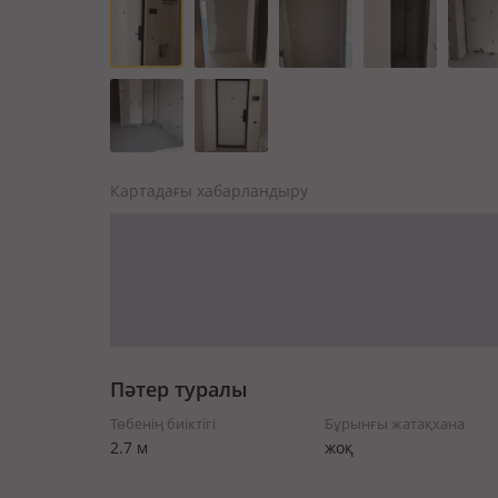
Картадағы хабарландыру
Пәтер туралы
Төбенің биіктігі
Бұрынғы жатақхана
2.7 м
жоқ