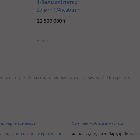
1-бөлмелі пәтер ·
27 м² · 1/4 қабат ·
Тимирязева —
22 500 000 ₸
Розыбакиева
Алматы
ікті сату
Алматыда - жылжымайтын мүлік
Пәтер сату
/
/
шілерге арналады
Сайттың мобильді нұсқасы
ларды орналастыру ережелері
Жаңалықтардан хабардар болыңы