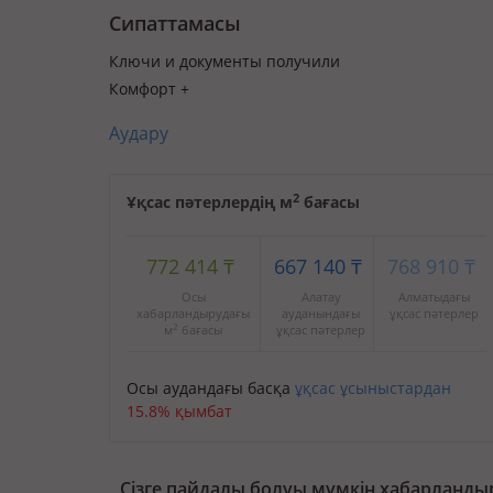
Сипаттамасы
Ключи и документы получили
Комфорт +
Аудару
2
Ұқсас пәтерлердің м
бағасы
772 414
₸
667 140
₸
768 910
₸
Осы
Алатау
Алматыдағы
хабарландырудағы
ауданындағы
ұқсас пәтерлер
2
м
бағасы
ұқсас пәтерлер
Осы аудандағы басқа
ұқсас ұсыныстардан
15.8% қымбат
Сізге пайдалы болуы мүмкін хабарланды