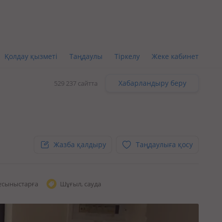
Қолдау қызметі
Таңдаулы
Тіркелу
Жеке кабинет
Хабарландыру беру
529 237 сайтта
Жазба қалдыру
Таңдаулыға қосу
ұсыныстарға
Шұғыл, сауда