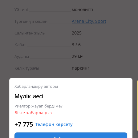
монолитті
Үй типі
Arena City. Sport
Тұрғын үй кешені
2025
Салынған жылы
3 / 6
Қабат
29 м²
Ауданы
паркинг
Көлік тұрағы
Хабарландыру авторы
Мүлік иесі
Риелтор жауап берді ме?
Бізге хабарлаңыз
+7 775
Телефон көрсету