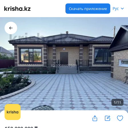
Рус
Скачать приложение
1
/
11