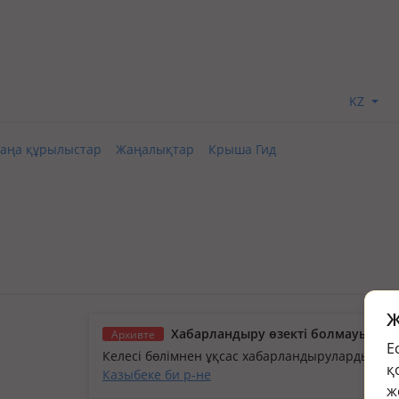
KZ
аңа құрылыстар
Жаңалықтар
Крыша Гид
Ж
Хабарландыру өзекті болмауы мүм
Архивте
Е
Келесі бөлімнен ұқсас хабарландыруларды қа
қ
Казыбеке би р-не
ж