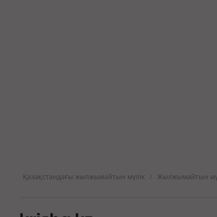
Қазақстандағы жылжымайтын мүлік
Жылжымайтын мүл
/