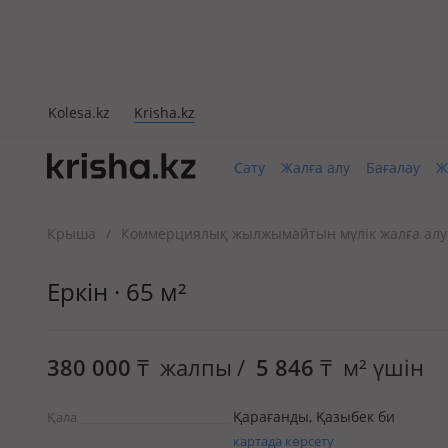
Kolesa.kz
Krisha.kz
Сату
Жалға алу
Бағалау
Ж
Крыша
Коммерциялық жылжымайтын мүлік жалға алу
/
Еркін · 65 м²
380 000
₸
жалпы
/
5 846
₸
м² үшін
Қарағанды, Қазыбек би
Қала
картада көрсету