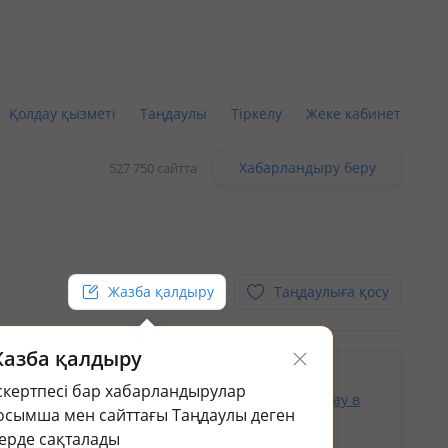
Қолдау қызметі
Таңдаулы
Тіркелу
Жеке кабинет
Хабарландыру беру
527 750 сайтта
Жазба қалдыру
Таңдаулыға қосу
азба қалдыру
кін.
скертпесі бар хабарландырулар
раңыз:
Коммерциялық жылжымайтын мүлік жалдау в
осымша мен сайттағы Таңдаулы деген
ерде сақталады