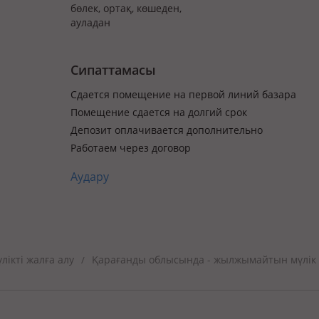
бөлек, ортақ, көшеден,
ауладан
Сипаттамасы
Сдается помещение на первой линий базара
Помещение сдается на долгий срок
Депозит оплачивается дополнительно
Работаем через договор
Аудару
ікті жалға алу
Қарағанды облысында - жылжымайтын мүлік
/