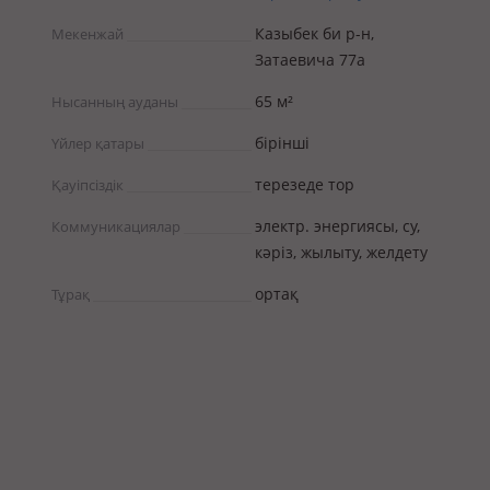
Казыбек би р-н,
Мекенжай
Затаевича 77а
65 м²
Нысанның ауданы
бірінші
Үйлер қатары
терезеде тор
Қауіпсіздік
электр. энергиясы, су,
Коммуникациялар
кәріз, жылыту, желдету
ортақ
Тұрақ