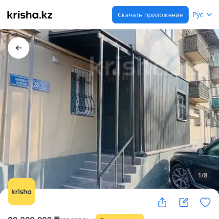
Рус
Скачать приложение
1
/
8