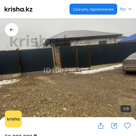
Рус
Скачать приложение
1
/
9