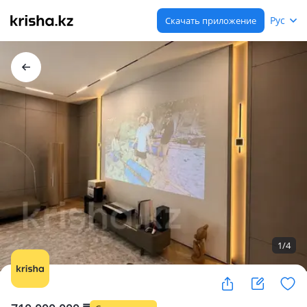
Рус
Скачать приложение
1
/
4