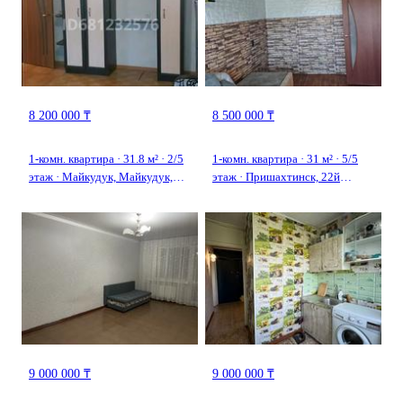
8 200 000 ₸
8 500 000 ₸
1-комн. квартира · 31.8 м² · 2/5
1-комн. квартира · 31 м² · 5/5
этаж · Майкудук, Майкудук,
этаж · Пришахтинск, 22й
12й микрорайон 14
микрорайон 22
9 000 000 ₸
9 000 000 ₸