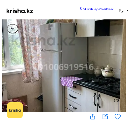
Скачать приложение
Рус
1
/
6