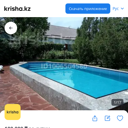
Рус
Скачать приложение
1
/
17