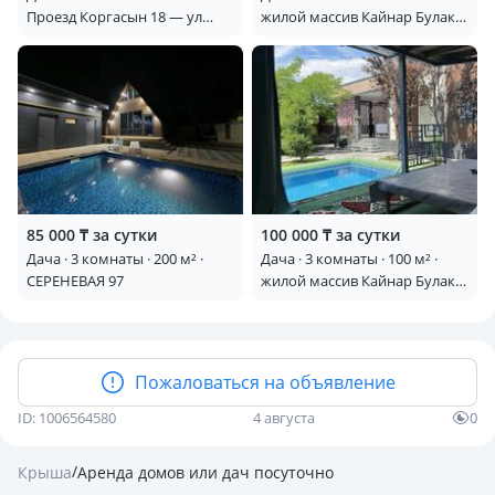
Проезд Коргасын 18 — ул
жилой массив Кайнар Булак,
Сеченова зик зак
Зеленая 46 — Центральная
85 000 ₸ за сутки
100 000 ₸ за сутки
Дача · 3 комнаты · 200 м² ·
Дача · 3 комнаты · 100 м² ·
СЕРЕНЕВАЯ 97
жилой массив Кайнар Булак,
Дп Автомобилист-Вишневая
43 — Мучирина
Пожаловаться на объявление
ID: 1006564580
4 августа
0
/
Крыша
Аренда домов или дач посуточно