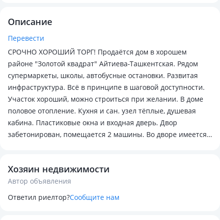
Описание
Перевести
СРОЧНО ХОРОШИЙ ТОРГ! Продаётся дом в хорошем
районе "Золотой квадрат" Айтиева-Ташкентская. Рядом
супермаркеты, школы, автобусные остановки. Развитая
инфраструктура. Всё в принципе в шаговой доступности.
Участок хороший, можно строиться при желании. В доме
половое отопление. Кухня и сан. узел тёплые, душевая
кабина. Пластиковые окна и входная дверь. Двор
забетонирован, помещается 2 машины. Во дворе имеется
2 навеса, топчан крытый, хоз постройки по типу сарая.
Ремонт не новый но аккуратно сделанный. Огорожден
Хозяин недвижимости
евро забором, возле дома имеются 2 парковачных места
Автор объявления
одно из них покрытие бетон.
Ответил риелтор?
Сообщите нам