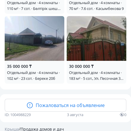
Отдельный дом · 4 комнаты ·
Отдельный дом · 4 комнаты ·
110 м² · 7 сот. · Бөлтірік шешен
70 м² · 7.6 сот. · Касымбекова 9
30
35 000 000 ₸
30 000 000 ₸
Отдельный дом · 4 комнаты ·
Отдельный дом · 4 комнаты ·
102 м² · 23 сот. · Береке 20б
183 м² · 5 сот., Ул. Песочная 3
— Магазин &quot;
Ассорти&quot;
Пожаловаться на объявление
ID: 1004988229
3 августа
0
/
Крыша
Продажа домов и дач