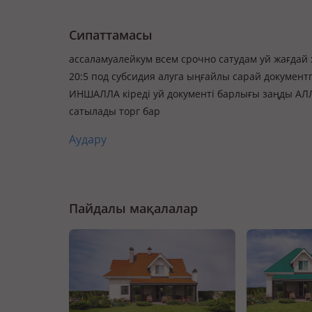
Сипаттамасы
ассаламуалейкум всем срочно сатудам уй жағдай
20:5 под субсидия алуга ыңғайлы сарай документ
ИНШАЛЛА кіреді уй документі барлығы заңды АЛЛ
сатылады торг бар
Аудару
Пайдалы мақалалар