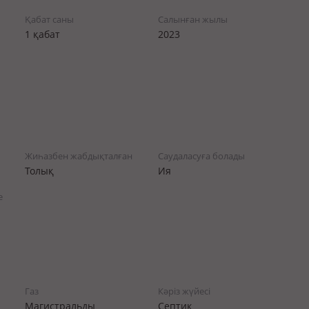
Қабат саны
Салынған жылы
1 қабат
2023
Жиһазбен жабдықталған
Саудаласуға болады
Толық
Ия
е
Газ
Кәріз жүйесі
Магистральды
Септик