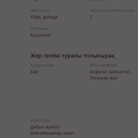
Әжетхана
Жуынатын бөлме саны
Үйде, далада
2
Интернет
Қосылған
Жер телімі туралы толығырақ
Қоршау бар
Үйге кіреберіс
Бар
Асфальт, Шағылтас,
Топырақ жол
Қауіпсіздік
Дабыл жүйесі,
бейнебақылау, күзет