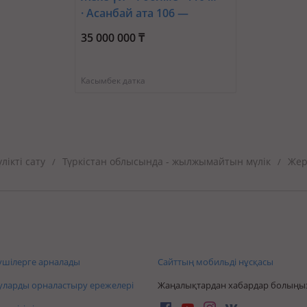
· Асанбай ата 106 —
Угловой
35 000 000 ₸
Касымбек датка
ікті сату
Түркістан облысында - жылжымайтын мүлік
Жер
/
/
шілерге арналады
Сайттың мобильді нұсқасы
ларды орналастыру ережелері
Жаңалықтардан хабардар болыңы