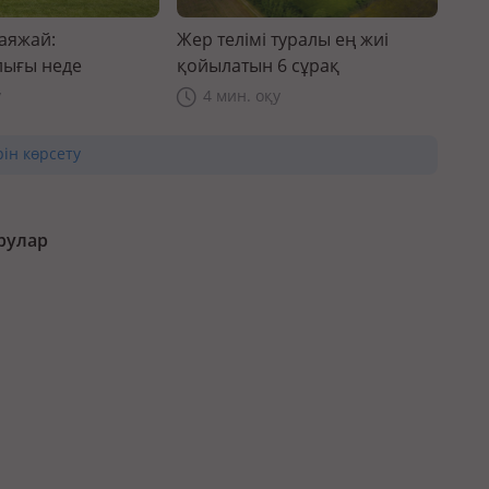
саяжай:
Жер телімі туралы ең жиі
ығы неде
қойылатын 6 сұрақ
у
4 мин. оқу
рін көрсету
рулар