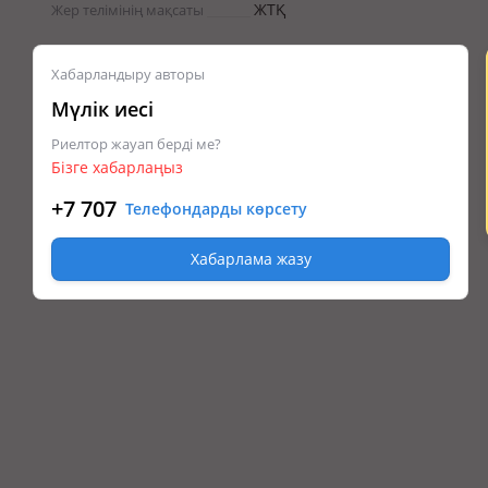
ЖТҚ
Жер телімінің мақсаты
Хабарландыру авторы
Мүлік иесі
Риелтор жауап берді ме?
Бізге хабарлаңыз
+7 707
Телефондарды көрсету
Хабарлама жазу