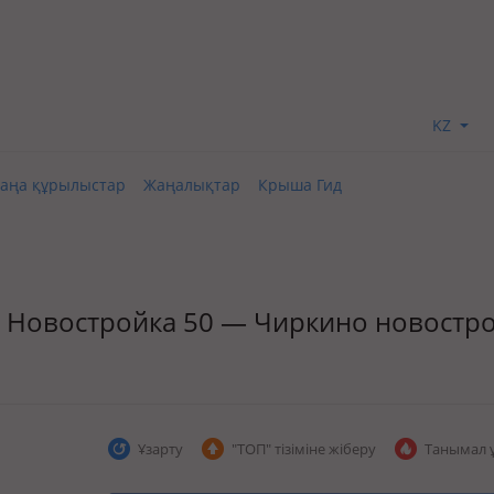
KZ
аңа құрылыстар
Жаңалықтар
Крыша Гид
зд., Новостройка 50 — Чиркино новостр
Ұзарту
"ТОП" тізіміне жіберу
Танымал 