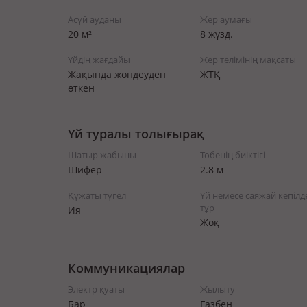
Асүй ауданы
Жер аумағы
20 м²
8 жүзд.
Үйдің жағдайы
Жер телімінің мақсаты
Жақында жөндеуден
ЖТҚ
өткен
Үй туралы толығырақ
Шатыр жабыны
Төбенің биіктігі
Шифер
2.8 м
Құжаты түгел
Үй немесе саяжай кепілд
тұр
Ия
Жоқ
Коммуникациялар
Электр қуаты
Жылыту
Бар
Газбен