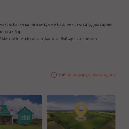
 жаксы баска калага кетуыме байланысты сатудам сарай
пен газ бар
АМ нәсіп етсін алған Адам ға буйырсын срочно
Хабарландыруға шағымдану