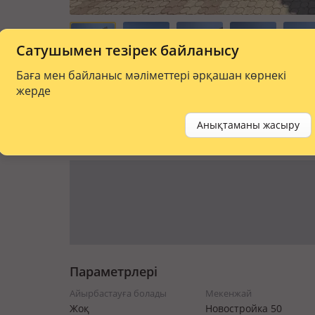
Сатушымен тезірек байланысу
Баға мен байланыс мәліметтері әрқашан көрнекі
жерде
Анықтаманы жасыру
Картадағы хабарландыру
Параметрлері
Айырбастауға болады
Мекенжай
Жоқ
Новостройка 50