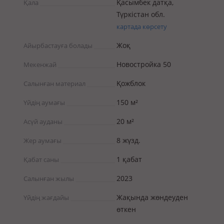
Қасымбек датқа,
Қала
Түркістан обл.
картада көрсету
Жоқ
Айырбастауға болады
Новостройка 50
Мекенжай
Қожблок
Салынған материал
150 м²
Үйдің аумағы
20 м²
Асүй ауданы
8 жүзд.
Жер аумағы
1 қабат
Қабат саны
2023
Салынған жылы
Жақында жөндеуден
Үйдің жағдайы
өткен