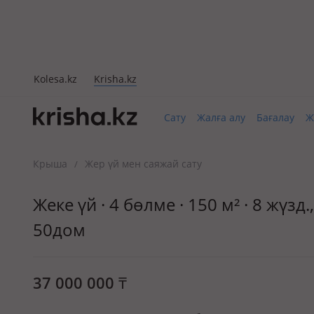
Kolesa.kz
Krisha.kz
Сату
Жалға алу
Бағалау
Ж
Крыша
Жер үй мен саяжай сату
/
Жеке үй · 4 бөлме · 150 м² · 8 жү
50дом
37 000 000
₸