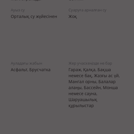
Ауыз су
Суаруға арналған су
Орталық су жүйесінен
Жоқ
Ауладағы жабын
Жер учаскеңізде не бар
Асфальт, Брусчатка
Гараж, Қалқа, Бақша
немесе бақ, Жазғы ас үй,
Мангал орны, Балалар
алаңы, Бассейн, Монша
немесе сауна,
Шаруашылық
құрылыстар