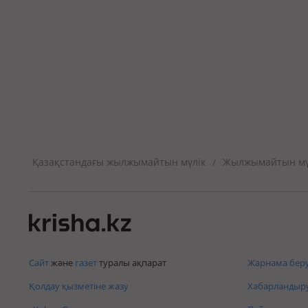
Қазақстандағы жылжымайтын мүлік
Жылжымайтын мүл
/
Сайт
және
газет
туралы ақпарат
Жарнама беру
Қолдау қызметіне жазу
Хабарландыру