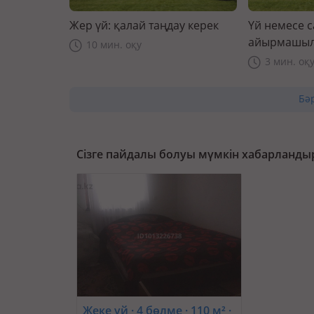
Жер үй: қалай таңдау керек
Үй немесе 
айырмашыл
10 мин. оқу
3 мин. оқ
Бә
Сізге пайдалы болуы мүмкін хабарланды
Жеке үй · 4 бөлме · 110 м² ·