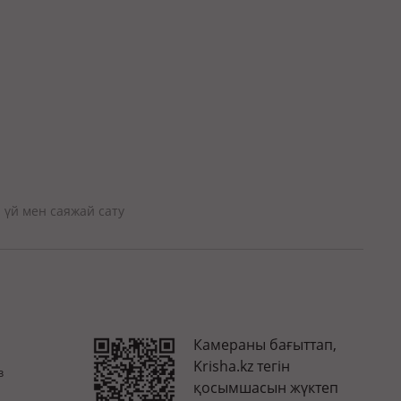
 үй мен саяжай сату
Камераны бағыттап,
Krisha.kz тегін
з
қосымшасын жүктеп