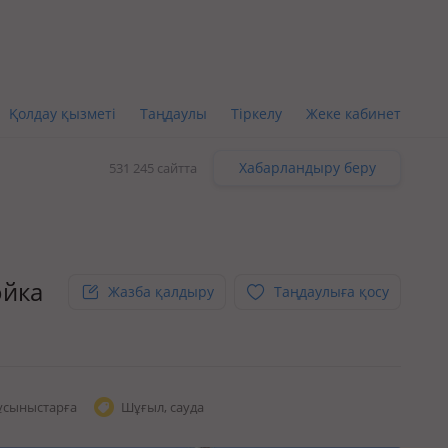
Қолдау қызметі
Таңдаулы
Тіркелу
Жеке кабинет
Хабарландыру беру
531 245 сайтта
ойка
Жазба қалдыру
Таңдаулыға қосу
ұсыныстарға
Шұғыл, сауда