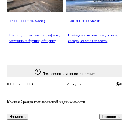
1 900 000 ₸ за месяц
148 200 ₸ за месяц
Свободное назначение, офисы,
Свободное назначение, офисы,
магазины и бутики, общепит,
склады, салоны красоты,
салоны красоты, образование,
образование, кабинеты и
конференц-залы, кабинеты и
рабочие места, студии · 38 м² ·
рабочие места, студии · 500 м² ·
Аманжолова 35
мкр Юго-Восток, Строителей 6
Пожаловаться на объявление
ID: 1002059118
2 августа
0
/
Крыша
Аренда коммерческой недвижимости
Написать
Позвонить