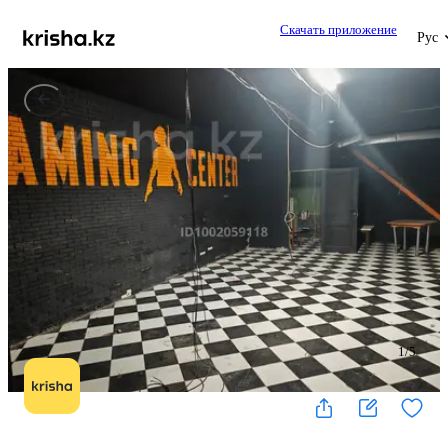
Скачать приложение
Рус
1
/
5