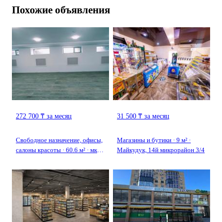
Похожие объявления
272 700 ₸ за месяц
31 500 ₸ за месяц
Свободное назначение, офисы,
Магазины и бутики · 9 м² ·
салоны красоты · 60.6 м² · мкр
Майкудук, 14й микрорайон 3/4
Новый Город, Ермекова 58/3 —
Возле автовокзала