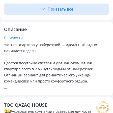
Показать всё
Описание
Перевести
Уютная квартира у набережной — идеальный отдых
начинается здесь!
Сдаётся посуточно светлая и уютная 2-комнатная
квартира всего в 2 минутах ходьбы от набережной.
Отличный вариант для романтического уикенда,
командировки или просто комфортного отдыха.
📍 Расположение:
Центр города, тихий район рядом с набережной. Рядом
ТОО QAZAQ HOUSE
магазины, кафе, прогулочные зоны и главные
достопримечательности.
Руководитель компании подтвердил личность