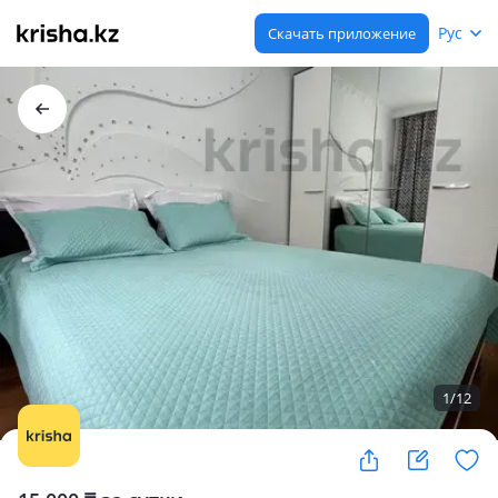
Рус
Скачать приложение
1
/
12