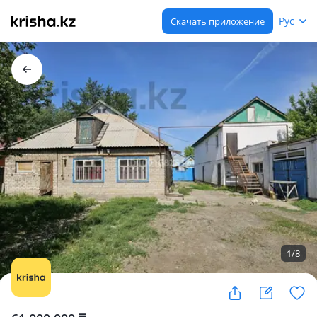
Рус
Скачать приложение
1
/
8