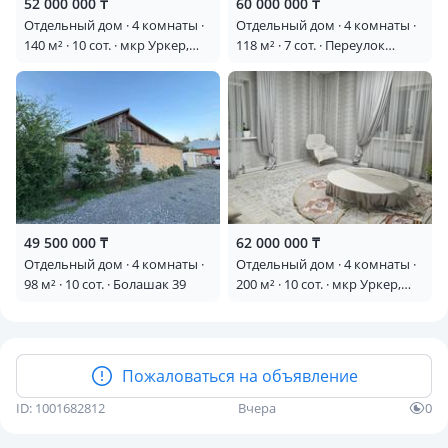
52 000 000 ₸
60 000 000 ₸
Отдельный дом · 4 комнаты ·
Отдельный дом · 4 комнаты ·
140 м² · 10 сот. · мкр Уркер,
118 м² · 7 сот. · Переулок
Латиф хамиди 13
Атбасар 5 — Тлендиева
49 500 000 ₸
62 000 000 ₸
Отдельный дом · 4 комнаты ·
Отдельный дом · 4 комнаты ·
98 м² · 10 сот. · Болашак 39
200 м² · 10 сот. · мкр Уркер,
Қармақшы 12 — Школы
Пожаловаться на объявление
ID: 1001682812
Вчера
0