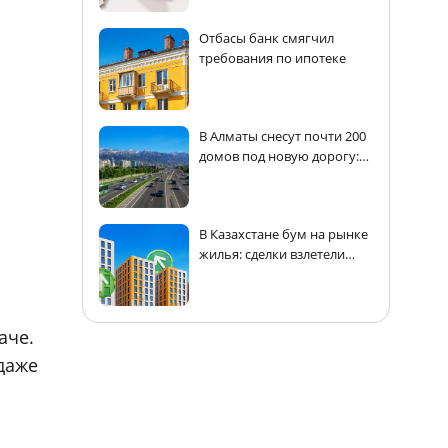
Отбасы банк смягчил
требования по ипотеке
В Алматы снесут почти 200
домов под новую дорогу:
адреса
В Казахстане бум на рынке
жилья: сделки взлетели
почти на 30%
аче.
 даже