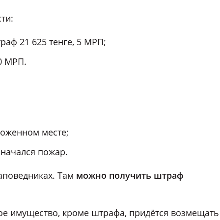
ти:
аф 21 625 тенге, 5 МРП;
0 МРП.
ложенном месте;
я начался пожар.
аповедниках. Там
можно получить штраф
жое имущество, кроме штрафа, придётся возмещать