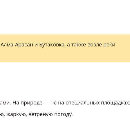
Алма-Арасан и Бутаковка, а также возле реки
сами. На природе — не на специальных площадках
ую, жаркую, ветреную погоду.