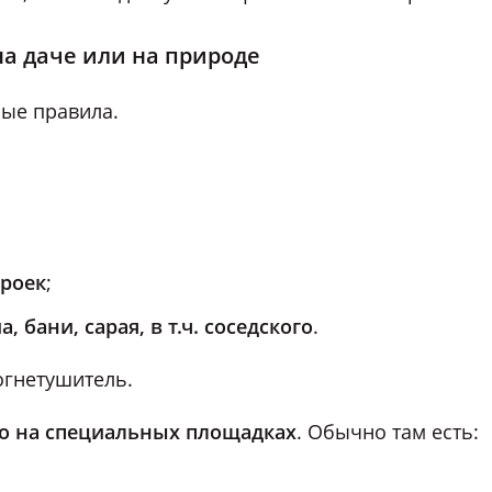
а даче или на природе
ные правила.
троек
;
 бани, сарая, в т.ч. соседского
.
огнетушитель.
ко на специальных площадках
. Обычно там есть: