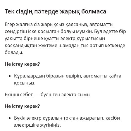
Тек сіздің пәтерде жарық болмаса
Егер жалғыз сіз жарықсыз қалсаңыз, автоматты
сөндіргіш іске қосылған болуы мүмкін. Бұл әдетте бір
уақытта бірнеше қуатты электр құрылғысын
қосқандықтан жүктеме шамадан тыс артып кеткенде
болады.
Не істеу керек?
Құралдардың біразын өшіріп, автоматты қайта
қосыңыз.
Екінші себеп — бүлінген электр сымы.
Не істеу керек?
Бүкіл электр құралын токтан ажыратып, кәсіби
электршіге жүгініңіз.