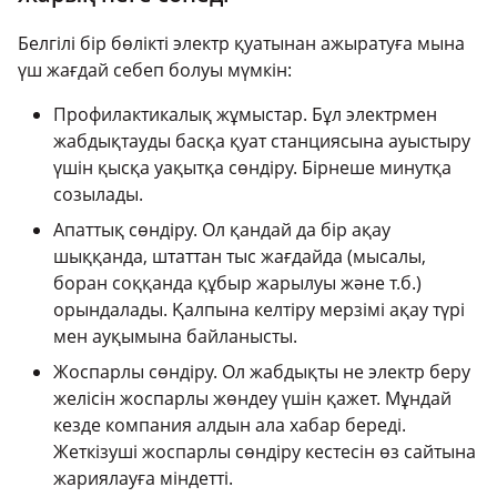
Белгілі бір бөлікті электр қуатынан ажыратуға мына
үш жағдай себеп болуы мүмкін:
Профилактикалық жұмыстар. Бұл электрмен
жабдықтауды басқа қуат станциясына ауыстыру
үшін қысқа уақытқа сөндіру. Бірнеше минутқа
созылады.
Апаттық сөндіру. Ол қандай да бір ақау
шыққанда, штаттан тыс жағдайда (мысалы,
боран соққанда құбыр жарылуы және т.б.)
орындалады. Қалпына келтіру мерзімі ақау түрі
мен ауқымына байланысты.
Жоспарлы сөндіру. Ол жабдықты не электр беру
желісін жоспарлы жөндеу үшін қажет. Мұндай
кезде компания алдын ала хабар береді.
Жеткізуші жоспарлы сөндіру кестесін өз сайтына
жариялауға міндетті.