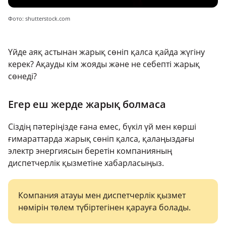
Фото: shutterstock.com
Үйде аяқ астынан жарық сөніп қалса қайда жүгіну
керек? Ақауды кім жояды және не себепті жарық
сөнеді?
Егер еш жерде жарық болмаса
Сіздің пәтеріңізде ғана емес, бүкіл үй мен көрші
ғимараттарда жарық сөніп қалса, қалаңыздағы
электр энергиясын беретін компанияның
диспетчерлік қызметіне хабарласыңыз.
Компания атауы мен диспетчерлік қызмет
нөмірін төлем түбіртегінен қарауға болады.