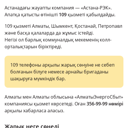
Астанадағы жауапты компания — «Астана-РЭК».
Апатқа қатысты өтінішті
109
қызметі қабылдайды.
109 қызметі Алматы, Шымкент, Қостанай, Петропавл
және басқа қалаларда да жұмыс істейді.
Негізі ол барлық коммуналдық мекеменің колл-
орталықтарын біріктіреді.
109 телефоны арқылы жарық сөнуіне не себеп
болғанын білуге немесе арнайы бригаданы
шақыруға мүмкіндік бар.
Алматы мен Алматы облысына «АлматыЭнергоСбыт»
компаниясы қызмет көрсетеді. Оған
356-99-99 нөмірі
арқылы хабарласа аласыз.
Жарық неге сөнеді