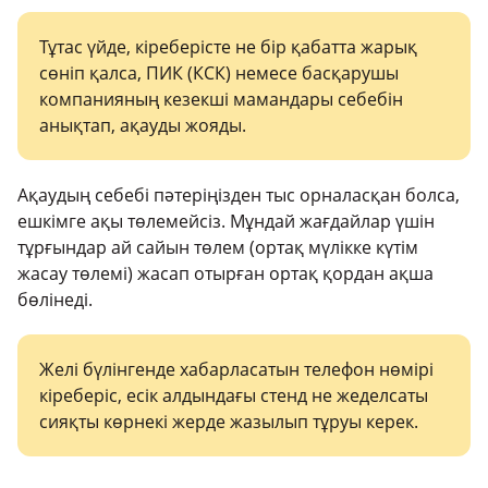
Тұтас үйде, кіреберісте не бір қабатта жарық
сөніп қалса, ПИК (КСК) немесе басқарушы
компанияның кезекші мамандары себебін
анықтап, ақауды жояды.
Ақаудың себебі пәтеріңізден тыс орналасқан болса,
ешкімге ақы төлемейсіз. Мұндай жағдайлар үшін
тұрғындар ай сайын төлем (ортақ мүлікке күтім
жасау төлемі) жасап отырған ортақ қордан ақша
бөлінеді.
Желі бүлінгенде хабарласатын телефон нөмірі
кіреберіс, есік алдындағы стенд не жеделсаты
сияқты көрнекі жерде жазылып тұруы керек.