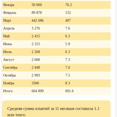
Январь
50 060
76.2
Февраль
89 878
152
Март
442 686
407
Апрель
3 276
7.6
Май
2 415
6.3
Июнь
2 315
5.9
Июль
2 268
6.3
Август
2 660
7.3
Сентябрь
2 848
7.0
Октябрь
2 993
7.5
Ноябрь
3500
8.3
Итого
604 899
691.6
Средняя сумма изъятий за 11 месяцев составила 1.1
млн тенге.