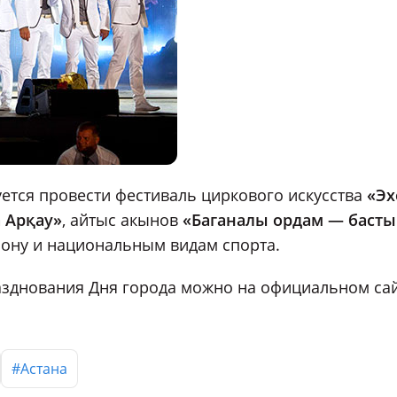
уется провести фестиваль циркового искусства
«Эх
 Арқау»
, айтыс акынов
«Баганалы ордам — басты
тлону и национальным видам спорта.
зднования Дня города можно на официальном са
#Астана