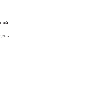
нной
день