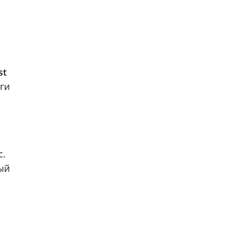
st
ги
с.
ый