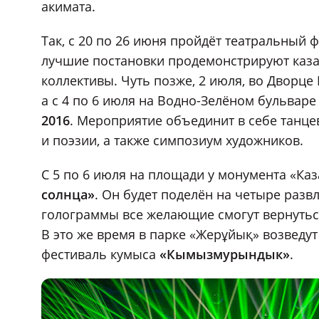
акимата.
Так, с 20 по 26 июня пройдёт театральный 
лучшие постановки продемонстрируют казах
коллективы. Чуть позже, 2 июля, во Дворце
а с 4 по 6 июля на Водно-Зелёном бульвар
2016
. Мероприятие объединит в себе танц
и поэзии, а также симпозиум художников.
С 5 по 6 июля на площади у монумента «Каз
солнца»
. Он будет поделён на четыре раз
голограммы все желающие смогут вернуться
В это же время в парке «Жерұйық» возведу
фестиваль кумыса
«Кымызмурындык»
.