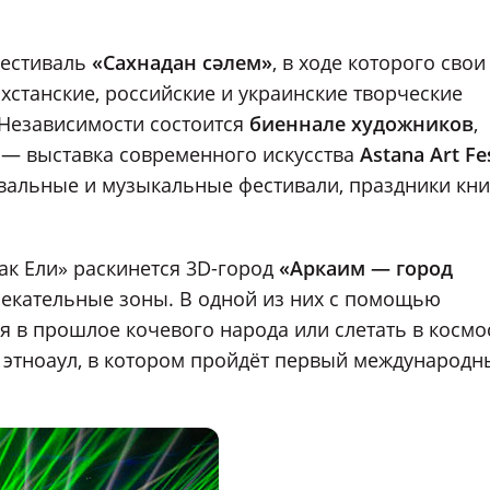
фестиваль
«Сахнадан сәлем»
, в ходе которого свои
станские, российские и украинские творческие
 Независимости состоится
биеннале художников
,
е — выставка современного искусства
Astana Art Fe
евальные и музыкальные фестивали, праздники кни
ак Ели» раскинется 3D-город
«Аркаим — город
влекательные зоны. В одной из них с помощью
 в прошлое кочевого народа или слетать в космо
т этноаул, в котором пройдёт первый международн