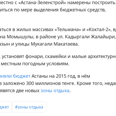
естно с «Астана-Зеленстрой» намерены построить
диться по мере выделения бюджетных средств,
аться в жилых массивах «Тельмана» и «Коктал-2», 
на Момышулы, в районе ул. Кадыргали Жалайыри,
азын и улицы Мукагали Макатаева.
 установят фонари, скамейки и малые архитектур
к местным погодным условиям.
иняли бюджет
Астаны на 2015 год, в нём
в заложено 300 миллионов тенге. Кроме того, нед
появятся две новых
зоны отдыха
.
джет
#зоны отдыха