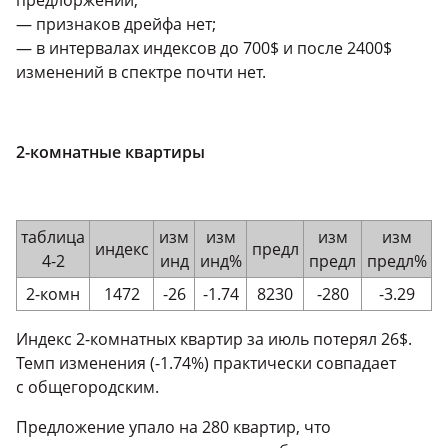
предлоржений;
— признаков дрейфа нет;
— в интервалах индексов до 700$ и после 2400$
изменений в спектре почти нет.
2-комнатные
квартиры
таблица
изм
изм
изм
изм
индекс
предл
4-2
инд
инд%
предл
предл%
2-комн
1472
-26
-1.74
8230
-280
-3.29
Индекс
2-комнатных
квартир за июль потерял 26$.
Темп изменения (-1.74%) практически совпадает
с общегородским.
Предложение упало на 280 квартир, что