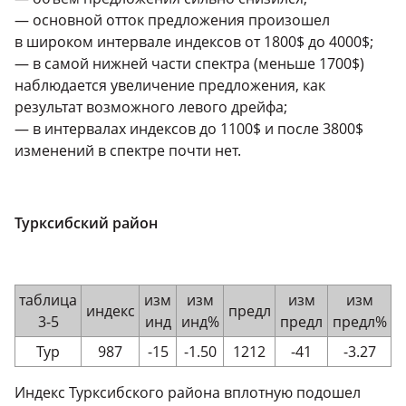
— основной отток предложения произошел
в широком интервале индексов от 1800$ до 4000$;
— в самой нижней части спектра (меньше 1700$)
наблюдается увеличение предложения, как
результат возможного левого дрейфа;
— в интервалах индексов до 1100$ и после 3800$
изменений в спектре почти нет.
Турксибский район
таблица
изм
изм
изм
изм
индекс
предл
3-5
инд
инд%
предл
предл%
Тур
987
-15
-1.50
1212
-41
-3.27
Индекс Турксибского района вплотную подошел