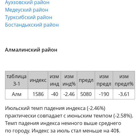
Ауэзовский район
Медеуский район
Турксибский район
Бостандыкский район
Алмалинский район
таблица
изм
изм
изм
изм
индекс
предл
3-1
инд
инд%
предл
предл%
Алм
1586
-40
-2.46
5080
-190
-3.61
Июльский темп падения индекса (-2.46%)
практически совпадает с июньским темпом (-2.58%).
Темп падения индекса немного выше среднего
по городу. Индекс за июль стал меньше на 40$.