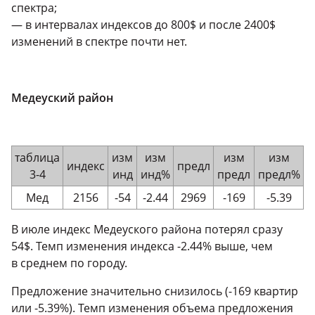
спектра;
— в интервалах индексов до 800$ и после 2400$
изменений в спектре почти нет.
Медеуский район
таблица
изм
изм
изм
изм
индекс
предл
3-4
инд
инд%
предл
предл%
Мед
2156
-54
-2.44
2969
-169
-5.39
В июле индекс Медеуского района потерял сразу
54$. Темп изменения индекса -2.44% выше, чем
в среднем по городу.
Предложение значительно снизилось (-169 квартир
или -5.39%). Темп изменения объема предложения