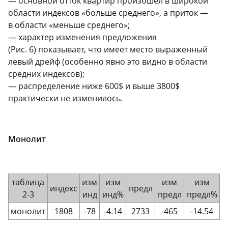
— основной отток квартир произошел в широкой
области индексов «больше среднего», а приток —
в области «меньше среднего»;
— характер изменения предложения
(Рис. 6) показывает, что имеет место выраженный
левый дрейф (особенно явно это видно в области
средних индексов);
— распределение ниже 600$ и выше 3800$
практически не изменилось.
Монолит
таблица
изм
изм
изм
изм
индекс
предл
2-3
инд
инд%
предл
предл%
монолит
1808
-78
-4.14
2733
-465
-14.54