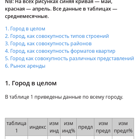
NB
: На всех рисунках синяя кривая — май,
красная — апрель. Все данные в таблицах —
среднемесячные.
1. Город в целом
2. Город, как совокупность типов строений
3. Город, как совокупность районов
4. Город, как совокупность форматов квартир
5. Город как совокупность различных представлений
6. Рынок аренды
1. Город в целом
В таблице 1 приведены данные по всему городу.
таблица
изм
изм
изм
изм
индекс
предл
1
инд
инд%
предл
предл%