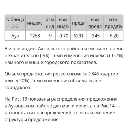
таблица
изм
изм
изм
изм
индекс
предл
3-3
инд
инд%
предл
предл%
Ауэ
1268
-9
-0.70
6291
-345
-5.20
В июле индекс Ауэзовского района изменился очень
незначительно (-9$). Темп изменения индекса (-0.7%)
намного меньше городского показателя.
Объем предложения резко снизился (-345 квартир
или -5.20%). Темп изменения объема выше
городского.
На Рис. 13 показаны распределения предложения
в Ауэзовском районе для мая и июня, а на Рис.14 —
разность этих распределений, то есть изменение
структуры предложения