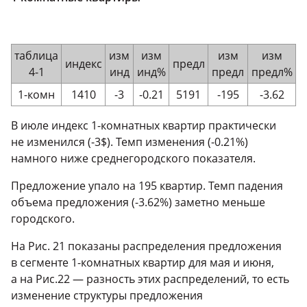
таблица
изм
изм
изм
изм
индекс
предл
4-1
инд
инд%
предл
предл%
1-комн
1410
-3
-0.21
5191
-195
-3.62
В июле индекс
1-комнатных
квартир практически
не изменился (-3$). Темп изменения (-0.21%)
намного ниже среднегородского показателя.
Предложение упало на 195 квартир. Темп падения
объема предложения (-3.62%) заметно меньше
городского.
На Рис. 21 показаны распределения предложения
в сегменте
1-комнатных
квартир для мая и июня,
а на Рис.22 — разность этих распределений, то есть
изменение структуры предложения