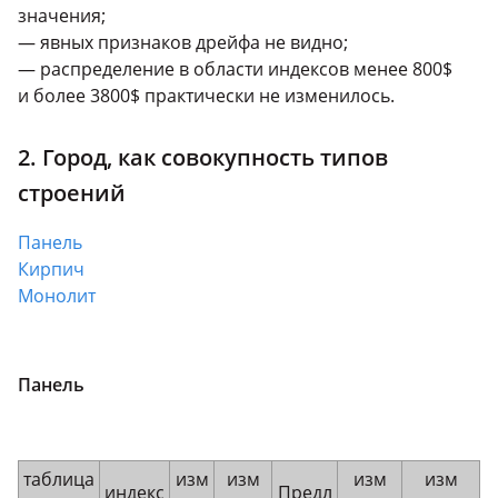
значения;
— явных признаков дрейфа не видно;
— распределение в области индексов менее 800$
и более 3800$ практически не изменилось.
2. Город, как совокупность типов
строений
Панель
Кирпич
Монолит
Панель
таблица
изм
изм
изм
изм
индекс
Предл