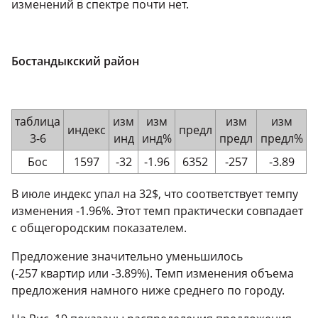
изменений в спектре почти нет.
Бостандыкский район
таблица
изм
изм
изм
изм
индекс
предл
3-6
инд
инд%
предл
предл%
Бос
1597
-32
-1.96
6352
-257
-3.89
В июле индекс упал на 32$, что соответствует темпу
изменения -1.96%. Этот темп практически совпадает
с общегородским показателем.
Предложение значительно уменьшилось
(-257 квартир или -3.89%). Темп изменения объема
предложения намного ниже среднего по городу.