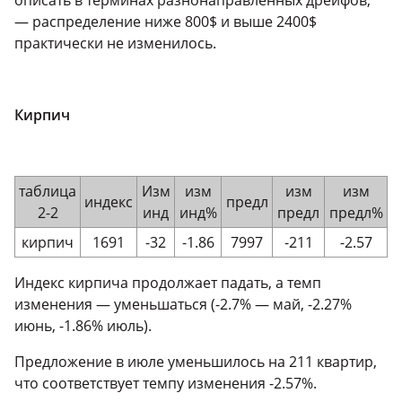
описать в терминах разнонаправленных дрейфов;
— распределение ниже 800$ и выше 2400$
практически не изменилось.
Кирпич
таблица
Изм
изм
изм
изм
индекс
предл
2-2
инд
инд%
предл
предл%
кирпич
1691
-32
-1.86
7997
-211
-2.57
Индекс кирпича продолжает падать, а темп
изменения — уменьшаться (-2.7% — май, -2.27%
июнь, -1.86% июль).
Предложение в июле уменьшилось на 211 квартир,
что соответствует темпу изменения -2.57%.