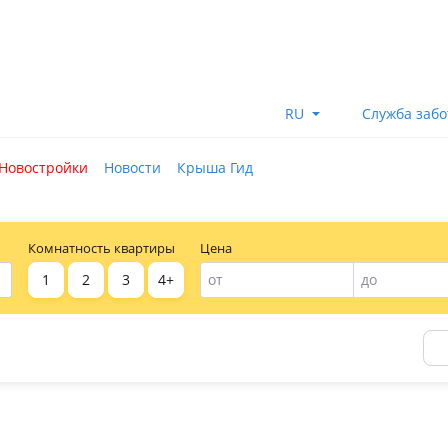
RU
Служба заб
Новостройки
Новости
Крыша Гид
Комнатность квартиры
Цена
1
2
3
4+