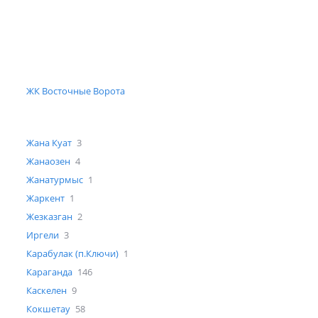
ЖК Восточные Ворота
Жана Куат
3
Жанаозен
4
Жанатурмыс
1
Жаркент
1
Жезказган
2
Иргели
3
Карабулак (п.Ключи)
1
Караганда
146
Каскелен
9
Кокшетау
58