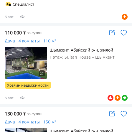
130000тг В субботу 100000тг пишите
Специалист
или звоните
6 авг.
110 000
₸
за сутки
Дача · 4 комнаты · 110 м²
Шымкент, Абайский р-н, жилой
массив Кайнар Булак, Клубничный 46
1 этаж, Sultan House – Шымкент
— Магазин Актай На лево и первый
қаласындағы жайлы демалыс орны.
Улица Сразу На лево черный навес
Отбасылық демалысқа, туған күнге,
достармен кездесуге және шағын іс-
шараларға арналған. Бассейн,
Хозяин недвижимости
демалыс аймағы, мангал және
барлы…
6 авг.
130 000
₸
за сутки
Дача · 4 комнаты · 150 м²
Шымкент, Абайский р-н, жилой