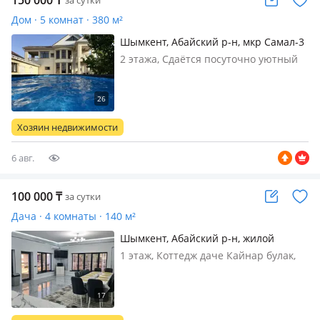
150 000
₸
за сутки
Дом · 5 комнат · 380 м²
Шымкент, Абайский р-н, мкр Самал-3
3183
2 этажа, Сдаётся посуточно уютный
коттедж в Шымкенте Просторный
двухэтажный дом с качественным
дизайнерским ремонтом.
Использованы турецкие и
Хозяин недвижимости
итальянские материалы. Подходит
как для комфортного отдых…
6 авг.
100 000
₸
за сутки
Дача · 4 комнаты · 140 м²
Шымкент, Абайский р-н, жилой
массив Кайнар Булак, Степная 3 а —
1 этаж, Коттедж даче Кайнар булак,
Дача Кайнар булак
бассейн с подогревом, баня, зона
барбекю, караоке
(профессиональная), плейстейш PS 5,
кальян. ВЫХОДНЫЕ 150000