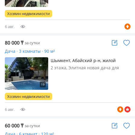
Откройте для себя атмосферу
уединения, комфорта и высокого
Хозяин недвижимости
уровня сервиса. Просторный
гостевой дом идеаль…
6 авг.
80 000
₸
за сутки
Дача · 3 комнаты · 90 м²
Шымкент, Абайский р-н, жилой
массив Кайнар Булак, Дачная 47
2 этажа, Элитная новая дача для
компании 4-8 человек баня с
выходом на Бассейн с подогревом
караоке профессиональная
Хозяин недвижимости
6 авг.
60 000
₸
за сутки
Дача · 6 комнат · 120 м²