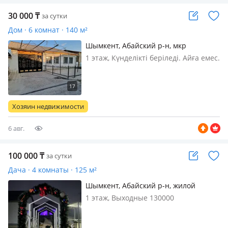
30 000
₸
за сутки
Дом · 6 комнат · 140 м²
Шымкент, Абайский р-н, мкр
Катынкопыр, Кунбатыс —
1 этаж, Күнделікті беріледі. Айға емес.
Курманбекова
Шестикомнатный дом, со всеми
удобствами, 1 зал + 5 спальных
комнат на 10 человек, кухня, ванная,
интернет. Заезд после 15.00, выезд в
Хозяин недвижимости
12.00 следующего дня. З…
6 авг.
100 000
₸
за сутки
Дача · 4 комнаты · 125 м²
Шымкент, Абайский р-н, жилой
массив Кайнар Булак, Садовая 3 —
1 этаж, Выходные 130000
Напротив полиции