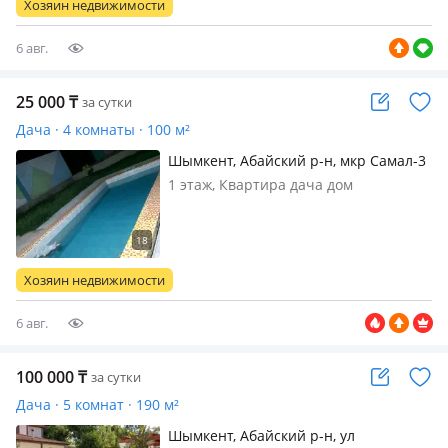
Хозяин недвижимости
6 авг.
25 000
₸
за сутки
Дача · 4 комнаты · 100 м²
Шымкент, Абайский р-н, мкр Самал-3
1 — Манаса 1
1 этаж, Квартира дача дом
посуточно! Бассейн большой 7×4
глубина 2 метра! Сауна парилка
отличная финская с русской! Дров
углей не надо! Веранда! Караоке
Хозяин недвижимости
смарт тв светомузыка посуда мангал
казан ошак…
6 авг.
100 000
₸
за сутки
Дача · 5 комнат · 190 м²
Шымкент, Абайский р-н, ул