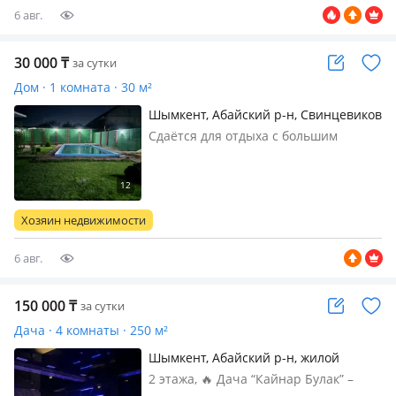
секунды…
6 авг.
30 000
₸
за сутки
Дом · 1 комната · 30 м²
Шымкент, Абайский р-н, Свинцевиков
2
Сдаётся для отдыха с большим
бассейном 11х5 в центре города,
вода чистая без запаха меняем раз в
неделю, имеется мангальная зона,
баня парилка, топчан большой 3х4,
Хозяин недвижимости
рядом расположено кафе жареная
рыб…
6 авг.
150 000
₸
за сутки
Дача · 4 комнаты · 250 м²
Шымкент, Абайский р-н, жилой
массив Кайнар Булак, Механизаторов
2 этажа, 🔥 Дача “Кайнар Булак” –