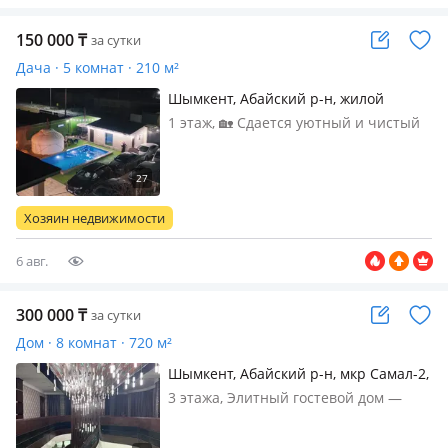
150 000
₸
за сутки
Дача · 5 комнат · 210 м²
Шымкент, Абайский р-н, жилой
массив Кайнар Булак, Казгурт 72
1 этаж, 🏡 Сдается уютный и чистый
коттедж для спокойного отдыха!
Проведите время с семьей или
друзьями в комфортной атмосфере.
✨ В вашем распоряжении: • 3
Хозяин недвижимости
просторные спальные комнаты •
Большой уютный…
6 авг.
300 000
₸
за сутки
Дом · 8 комнат · 720 м²
Шымкент, Абайский р-н, мкр Самал-2,
Балгын 52 — Самал спа
3 этажа, Элитный гостевой дом —
пространство для особенных
событий и безупречного отдыха.