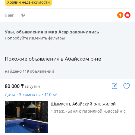
Хозяин недвижимости
отдыха, встреч с друзьями и
небольши…
6 авг.
Увы, объявления в мкр Асар закончились
Попробуйте изменить фильтры
Похожие объявления в Абайском р-не
найдено
119
объявлений
80 000
₸
за сутки
Дача · 3 комнаты · 110 м²
Шымкент, Абайский р-н, жилой
массив Кайнар Булак, Урожайная
1 этаж, -Баня с парилкой -Бассейн с
14/1 — Остановка Транспортная
подогревом -Гостевой зал -Караоке -
PS5 -2 спальной комнаты В будние
дни 80000тг. В праздничные дни