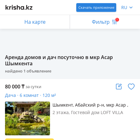
RU
Скачать приложение
1
На карте
Фильтр
Аренда домов и дач посуточно в мкр Асар
Шымкента
найдено
1
объявление
80 000
₸
за сутки
Дача · 6 комнат · 120 м²
Шымкент, Абайский р-н, мкр Асар ,
Яблоневая 87 — Фабричная
2 этажа, Гостевой дом LOFT VILLA
Благоустроенный гостевой дом LOFT
VILLA на дачах Кайнар-Булак (около
20 минут от центра Шымкента)
Отлично подходит для семейного