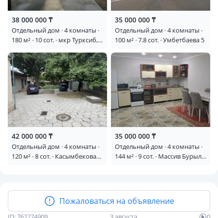
38 000 000 ₸
35 000 000 ₸
Отдельный дом · 4 комнаты ·
Отдельный дом · 4 комнаты ·
180 м² · 10 сот. · мкр Турксиб,
100 м² · 7.8 сот. · Умбетбаева 5
Дальная карасу 97
42 000 000 ₸
35 000 000 ₸
Отдельный дом · 4 комнаты ·
Отдельный дом · 4 комнаты ·
120 м² · 8 сот. · Касымбекова
144 м² · 9 сот. · Массив Бурыл
23 — проспект жамбыла -
— ул. С. Етемисова
Сулейманова
Пожаловаться на объявление
ID: 762274909
3 августа
0