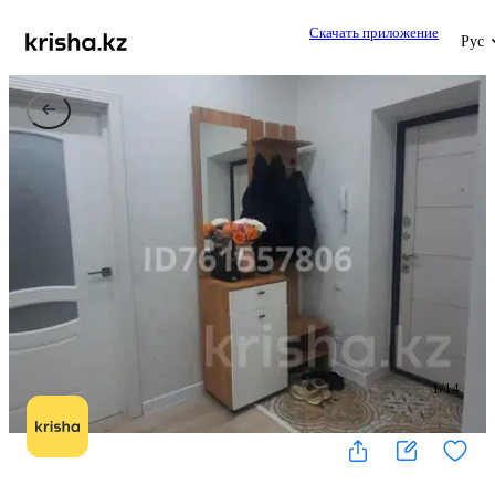
Скачать приложение
Рус
1
/
14