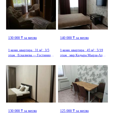
130 000 ₸ за месяц
140 000 ₸ за месяц
1-комн. квартира · 31 м² · 3/5
1-комн. квартира · 45 м² · 5/19
этаж · Ескалиева — Гостиница
этаж · мкр Кадыра Мырза-Али,
Саяхат
Ул.Сырыма Датова 32/1 —
Рядом,,супер маркет
Алтындар,, Сулпак
130 000 ₸ за месяц
125 000 ₸ за месяц