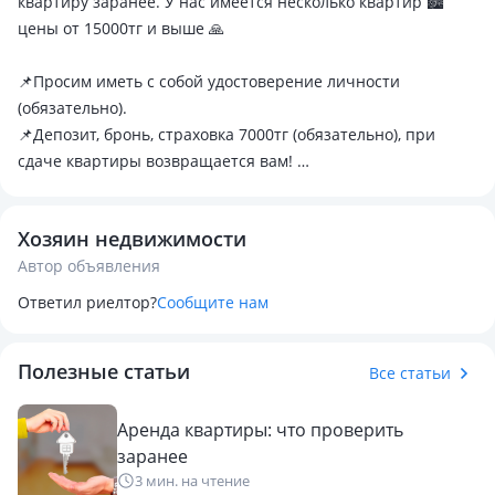
квартиру заранее. У нас имеется несколько квартир 🏙️
цены от 15000тг и выше 🙏
📌Просим иметь с собой удостоверение личности
(обязательно).
📌Депозит, бронь, страховка 7000тг (обязательно), при
сдаче квартиры возвращается вам!
📌заезд в 14:00
📌Выезд 12:00
Хозяин недвижимости
Автор объявления
📍квартира находится в очень развитой инфраструктуре.
📍Транспортная развязка в любую точку города.
Ответил риелтор?
Сообщите нам
📍В ЖК Уш Сункар расположено кофейня, магнум,
кулинария, рестораны, аптека, химчистка, обменники,
Полезные статьи
цветочные магазины, торговые бутики и т.д.
Все статьи
📍Напротив ЖК находится рынок «Арыстан», Супермаркет
Small, Сулпак, Мечта.
Аренда квартиры: что проверить
📍Поблизости находится Гранд парк, Армада, Азия парк,
заранее
чуть выше подняться на Абая находится метро.
3 мин. на чтение