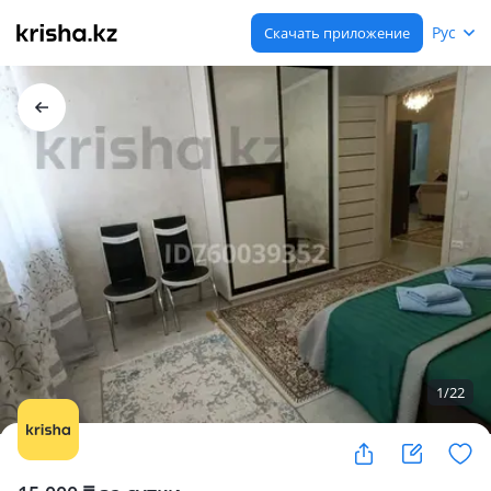
Рус
Скачать приложение
1
/
22