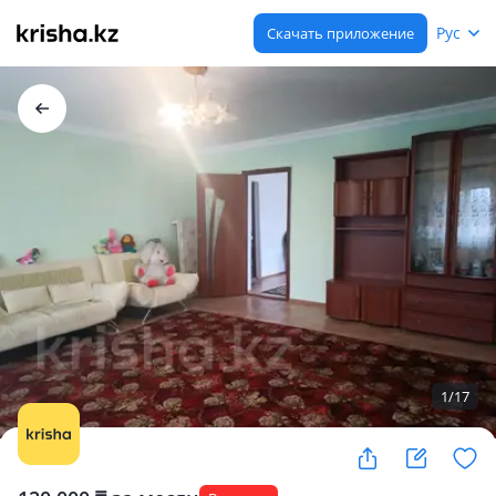
Рус
Скачать приложение
1
/
17