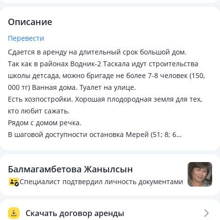
Описание
Перевести
Сдается в аренду на длительный срок большой дом.
Так как в районах Водник-2 Таскала идут строительства
школы детсада, можно бригаде не более 7-8 человек (150,
000 тг) Ванная дома. Туалет на улице.
Есть хозпостройки. Хорошая плодородная земля для тех,
кто любит сажать.
Рядом с домом речка.
В шаговой доступности остановка Мерей (51; 8; 6
маршруты).
Дом находиться между табличкой Таскала и магазин
Балмагамбетова Жанылсын
Мерей.
120.000 + госуслуги (свет, вода, газ).
Специалист подтвердил личность документами
Более подробная информация по телефон
Скачать договор аренды