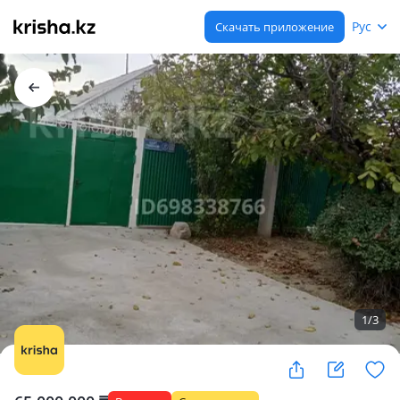
Рус
Скачать приложение
1
/
3