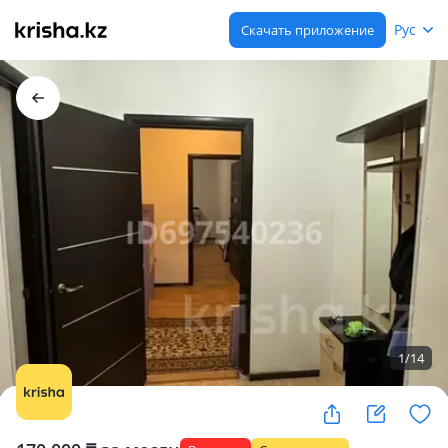
Рус
Скачать приложение
1
/
14