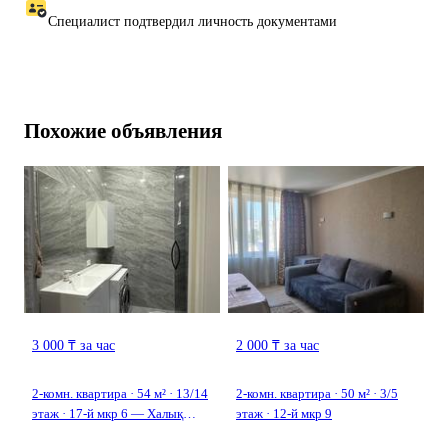
Специалист подтвердил личность документами
Похожие объявления
3 000 ₸ за час
2 000 ₸ за час
2-комн. квартира · 54 м² · 13/14
2-комн. квартира · 50 м² · 3/5
этаж · 17-й мкр 6 — Халық
этаж · 12-й мкр 9
арена, грин парк рядом