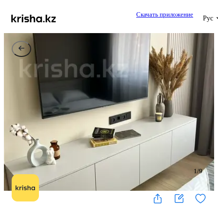
Скачать приложение
Рус
1
/
9