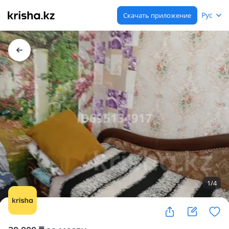
Рус
Скачать приложение
1
/
4