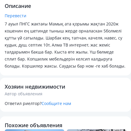
Описание
Перевести
7 ауыл ПНГС жактағы Мамық ата қорымы жақтан 2020ж
кошенин ең шетинде тыныш жерде орналаскан 5болмелі
құтты үй сатылады. Шарбак кең, тапчан, качеля, навес, су
кудык, душ, септик 10т, Алма ТВ интернет, жас жеміс
талдарымен бакша бар. Кыста өте жылы. Үш бөлмеде
сплит бар. Копшилик мебельдерін келсип калдыруга
болады. Коршилер жаксы. Саудасы бар ном -ге хаб болады.
Хозяин недвижимости
Автор объявления
Ответил риелтор?
Сообщите нам
Похожие объявления