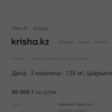
Kolesa.kz
Krisha.kz
Продажа
Аренда
Оценка
Крыша
Аренда домов или дач посуточно
/
Дача · 3 комнаты · 135 м², Шарыги
80 000
₸
за сутки
Шымкент, Туран р-н
Город
показать на карте