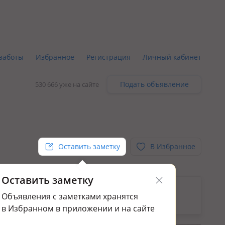
заботы
Избранное
Регистрация
Личный кабинет
Подать объявление
530 666 уже на сайте
Оставить заметку
В Избранное
Оставить заметку
ьным.
Объявления с заметками хранятся
да домов или дач посуточно в Туран р-н
в Избранном в приложении и на сайте