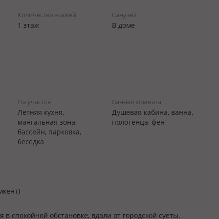
Количество этажей
Санузел
1 этаж
В доме
На участке
Ванная комната
Летняя кухня,
Душевая кабина, ванна,
мангальная зона,
полотенца, фен
бассейн, парковка,
беседка
мкент)
в спокойной обстановке, вдали от городской суеты.