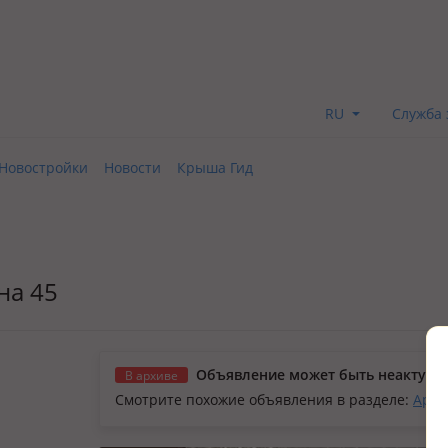
RU
Служба 
Новостройки
Новости
Крыша Гид
на 45
Объявление может быть неактуал
В архиве
Смотрите похожие объявления в разделе:
Арен