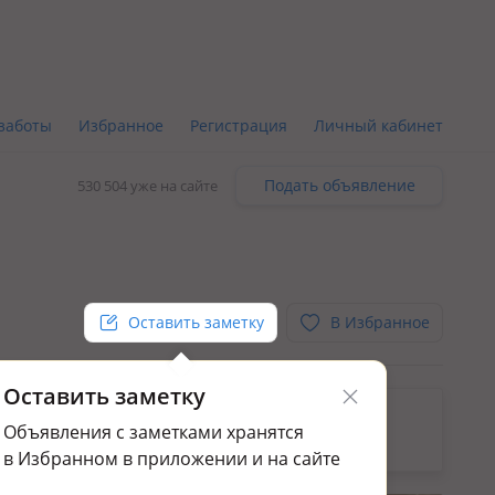
заботы
Избранное
Регистрация
Личный кабинет
Подать объявление
530 504 уже на сайте
Оставить заметку
В Избранное
Оставить заметку
ьным.
Объявления с заметками хранятся
ажа домов и дач в Таразе
в Избранном в приложении и на сайте