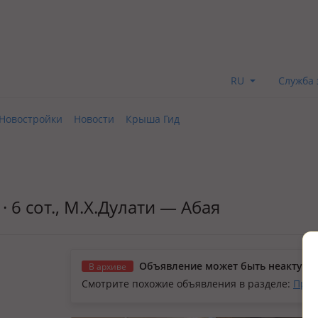
RU
Служба 
Новостройки
Новости
Крыша Гид
· 6 сот., М.Х.Дулати — Абая
Объявление может быть неактуал
В архиве
Смотрите похожие объявления в разделе:
Прод