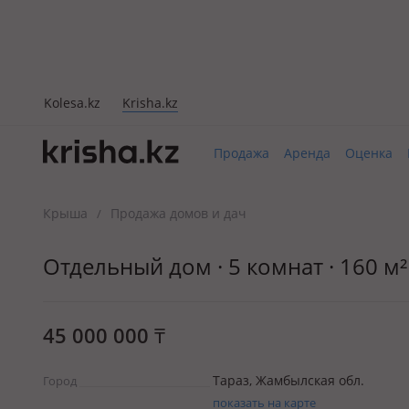
Kolesa.kz
Krisha.kz
Продажа
Аренда
Оценка
Крыша
Продажа домов и дач
/
Отдельный дом · 5 комнат · 160 м² 
45 000 000
₸
Тараз, Жамбылская обл.
Город
показать на карте