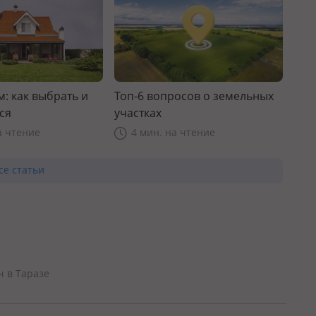
: как выбрать и
Топ-6 вопросов о земельных
ся
участках
а чтение
4 мин. на чтение
се статьи
ч в Таразе