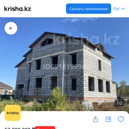
Рус
Скачать приложение
1
/
2