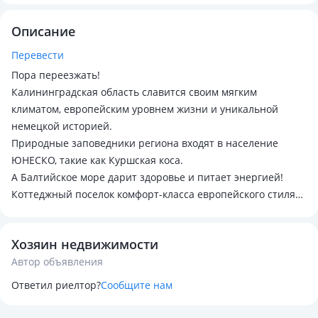
Описание
Перевести
Пора переезжать!
Калининградская область славится своим мягким
климатом, европейским уровнем жизни и уникальной
немецкой историей.
Природные заповедники региона входят в население
ЮНЕСКО, такие как Куршская коса.
А Балтийское море дарит здоровье и питает энергией!
Коттеджный поселок комфорт-класса европейского стиля
"Гурьевская слобода" находится в одном из самых
экологически чистых районов Калининградской области.
Хозяин недвижимости
Вдали от городской суеты.
Автор объявления
Выгодные условия приобретения для переселенцев из
Казахстана.
Ответил риелтор?
Сообщите нам
Уже несколько семей переселенцев наслаждаются жизнью
в поселке «Гурьевская Слобода», дружно общаются с