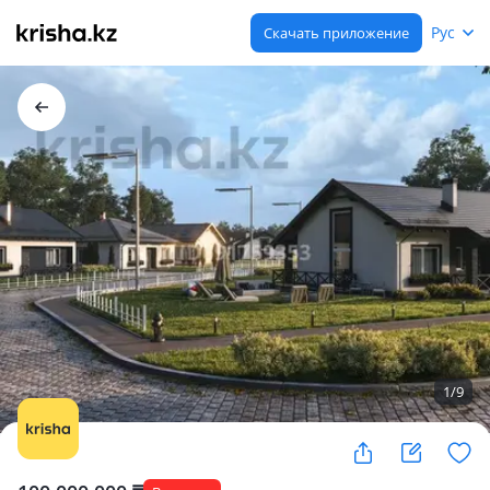
Рус
Скачать приложение
1
/
9