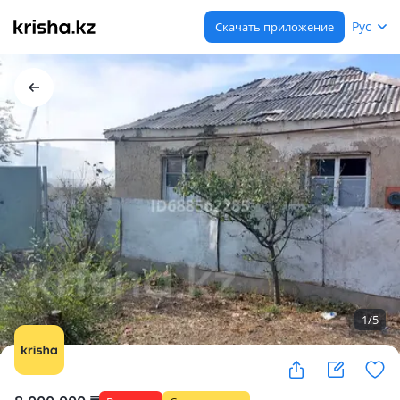
Рус
Скачать приложение
1
/
5