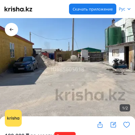
Рус
Скачать приложение
1
/
2